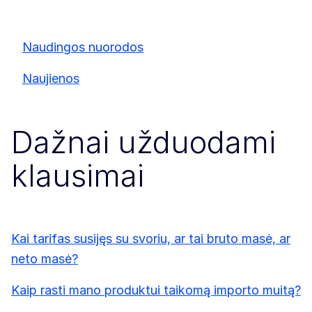
Naudingos nuorodos
Naujienos
Dažnai užduodami
klausimai
Kai tarifas susijęs su svoriu, ar tai bruto masė, ar
neto masė?
Kaip rasti mano produktui taikomą importo muitą?