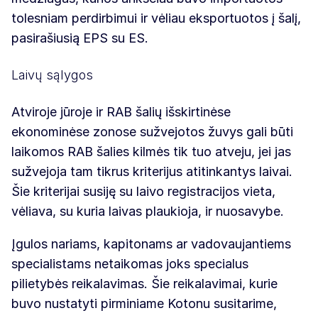
tolesniam perdirbimui ir vėliau eksportuotos į šalį,
pasirašiusią EPS su ES.
Laivų sąlygos
Atviroje jūroje ir RAB šalių išskirtinėse
ekonominėse zonose sužvejotos žuvys gali būti
laikomos RAB šalies kilmės tik tuo atveju, jei jas
sužvejoja tam tikrus kriterijus atitinkantys laivai.
Šie kriterijai susiję su laivo registracijos vieta,
vėliava, su kuria laivas plaukioja, ir nuosavybe.
Įgulos nariams, kapitonams ar vadovaujantiems
specialistams netaikomas joks specialus
pilietybės reikalavimas. Šie reikalavimai, kurie
buvo nustatyti pirminiame Kotonu susitarime,