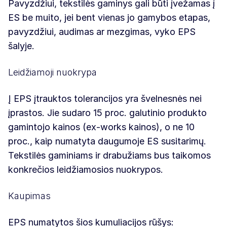
Pavyzdžiui, tekstilės gaminys gali būti įvežamas į
ES be muito, jei bent vienas jo gamybos etapas,
pavyzdžiui, audimas ar mezgimas, vyko EPS
šalyje.
Leidžiamoji nuokrypa
Į EPS įtrauktos tolerancijos yra švelnesnės nei
įprastos. Jie sudaro 15 proc. galutinio produkto
gamintojo kainos (ex-works kainos), o ne 10
proc., kaip numatyta daugumoje ES susitarimų.
Tekstilės gaminiams ir drabužiams bus taikomos
konkrečios leidžiamosios nuokrypos.
Kaupimas
EPS numatytos šios kumuliacijos
rūšys: