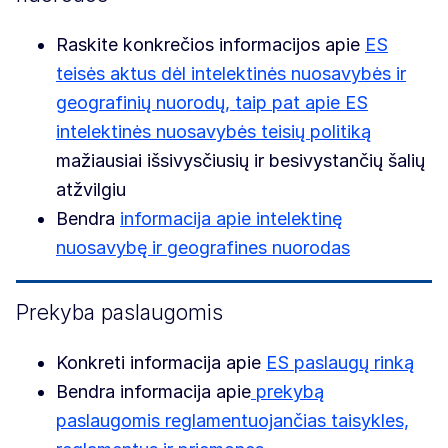
Raskite konkrečios informacijos apie
ES
teisės aktus dėl intelektinės nuosavybės ir
geografinių nuorodų, taip pat apie ES
intelektinės nuosavybės teisių politiką
mažiausiai išsivysčiusių ir besivystančių šalių
atžvilgiu
Bendra
informacija apie intelektinę
nuosavybę ir geografines nuorodas
Prekyba paslaugomis
Konkreti informacija apie
ES paslaugų rinką
Bendra informacija apie
prekybą
paslaugomis reglamentuojančias taisykles,