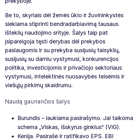
prekyboje.
Be to, skyriais dėl žemės ūkio ir žuvininkystės
siekiama stiprinti bendradarbiavimą tausaus
išteklių naudojimo srityje. Šalys taip pat
įsipareigoja tęsti derybas dėl prekybos
paslaugomis ir su prekyba susijusių taisyklių,
susijusių su darniu vystymusi, konkurencijos
politika, investicijomis ir privačiojo sektoriaus
vystymusi, intelektinės nuosavybės teisėmis ir
viešųjų pirkimų skaidrumu.
Naudą gaunančios šalys
Burundis – laukiama pasirašymo. Jai taikoma
schema „Viskas, išskyrus ginklus“ (VIG).
Kenija. Pasirašė ir ratifikavo EPS. EBI