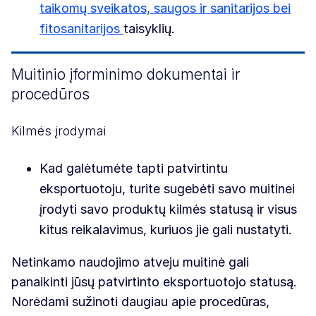
taikomų sveikatos, saugos ir sanitarijos bei
fitosanitarijos
taisyklių.
Muitinio įforminimo dokumentai ir
procedūros
Kilmės įrodymai
Kad galėtumėte tapti patvirtintu
eksportuotoju, turite sugebėti savo muitinei
įrodyti savo produktų kilmės statusą ir visus
kitus reikalavimus, kuriuos jie gali nustatyti.
Netinkamo naudojimo atveju muitinė gali
panaikinti jūsų patvirtinto eksportuotojo statusą.
Norėdami sužinoti daugiau apie procedūras,