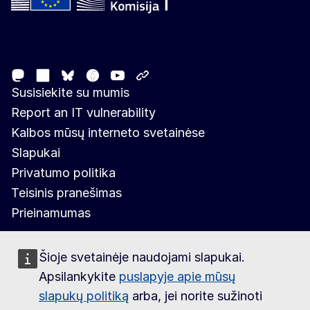
Follow the European Commission
Mastodon
LinkedIn
Facebook
Youtube
Other networks
Bluesky
Susisiekite su mumis
Report an IT vulnerability
Kalbos mūsų interneto svetainėse
Slapukai
Privatumo politika
Teisinis pranešimas
Prieinamumas
Šioje svetainėje naudojami slapukai.
Apsilankykite
puslapyje apie mūsų
slapukų politiką
arba, jei norite sužinoti