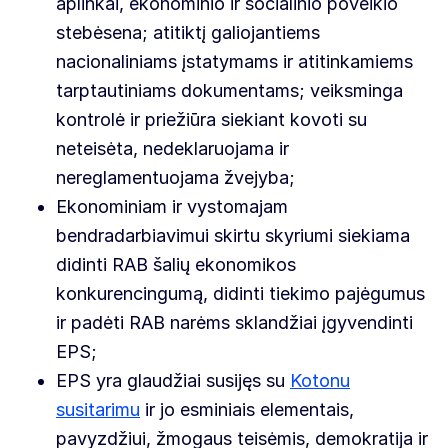
aplinkai, ekonominio ir socialinio poveikio
stebėsena; atitiktį galiojantiems
nacionaliniams įstatymams ir atitinkamiems
tarptautiniams dokumentams; veiksminga
kontrolė ir priežiūra siekiant kovoti su
neteisėta, nedeklaruojama ir
nereglamentuojama žvejyba;
Ekonominiam ir vystomajam
bendradarbiavimui skirtu skyriumi siekiama
didinti RAB šalių ekonomikos
konkurencingumą, didinti tiekimo pajėgumus
ir padėti RAB narėms sklandžiai įgyvendinti
EPS;
EPS yra glaudžiai susijęs su
Kotonu
susitarimu
ir jo esminiais elementais,
pavyzdžiui, žmogaus teisėmis, demokratija ir