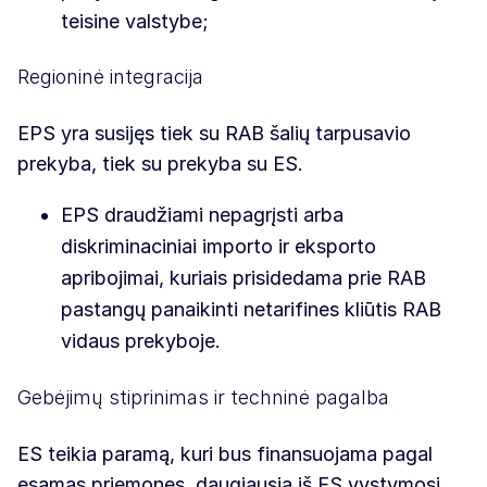
teisine valstybe;
Regioninė integracija
EPS yra susijęs tiek su RAB šalių tarpusavio
prekyba, tiek su prekyba su ES.
EPS draudžiami nepagrįsti arba
diskriminaciniai importo ir eksporto
apribojimai, kuriais prisidedama prie RAB
pastangų panaikinti netarifines kliūtis RAB
vidaus prekyboje.
Gebėjimų stiprinimas ir techninė pagalba
ES teikia paramą, kuri bus finansuojama pagal
esamas priemones, daugiausia iš ES vystymosi