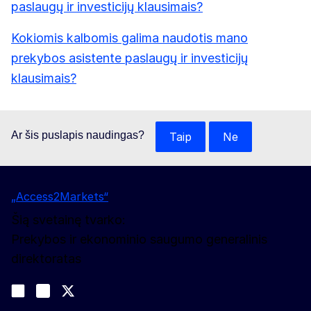
paslaugų ir investicijų klausimais?
Kokiomis kalbomis galima naudotis mano
prekybos asistente paslaugų ir investicijų
klausimais?
Ar šis puslapis naudingas?
Taip
Ne
„Access2Markets“
Šią svetainę tvarko:
Prekybos ir ekonominio saugumo generalinis
direktoratas
Sekite mūsų naujienas
Join us on LinkedIn
#EUtrade
Trade-Off podcast