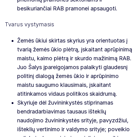
besikuriančiai RAB pramonei apsaugoti.
Tvarus vystymasis
Žemės ūkiui skirtas skyrius yra orientuotas į
tvarią žemės ūkio plėtrą, įskaitant aprūpinimą
maistu, kaimo plėtrą ir skurdo mažinimą RAB.
Juo Šalys įpareigojamos palaikyti glaudesnį
politinį dialogą žemės ūkio ir aprūpinimo
maistu saugumo klausimais, įskaitant
atitinkamos vidaus politikos skaidrumą.
Skyriuje dėl žuvininkystės stiprinamas
bendradarbiavimas tausaus išteklių
naudojimo žuvininkystės srityje, pavyzdžiui,
išteklių vertinimo ir valdymo srityje; poveikio