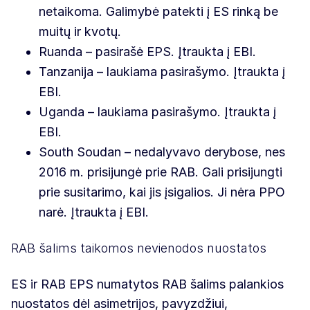
netaikoma. Galimybė patekti į ES rinką be
muitų ir kvotų.
Ruanda – pasirašė EPS. Įtraukta į EBI.
Tanzanija – laukiama pasirašymo. Įtraukta į
EBI.
Uganda – laukiama pasirašymo. Įtraukta į
EBI.
South Soudan – nedalyvavo derybose, nes
2016 m. prisijungė prie RAB. Gali prisijungti
prie susitarimo, kai jis įsigalios. Ji nėra PPO
narė. Įtraukta į EBI.
RAB šalims taikomos nevienodos nuostatos
ES ir RAB EPS numatytos RAB šalims palankios
nuostatos dėl asimetrijos, pavyzdžiui,