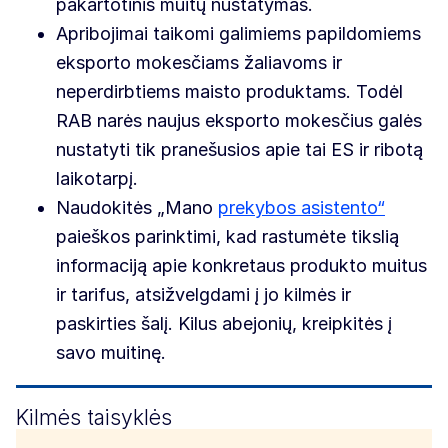
pakartotinis muitų nustatymas.
Apribojimai taikomi galimiems papildomiems
eksporto mokesčiams žaliavoms ir
neperdirbtiems maisto produktams. Todėl
RAB narės naujus eksporto mokesčius galės
nustatyti tik pranešusios apie tai ES ir ribotą
laikotarpį.
Naudokitės „Mano
prekybos asistento“
paieškos parinktimi, kad rastumėte tikslią
informaciją apie konkretaus produkto muitus
ir tarifus, atsižvelgdami į jo kilmės ir
paskirties šalį. Kilus abejonių, kreipkitės į
savo muitinę.
Kilmės taisyklės