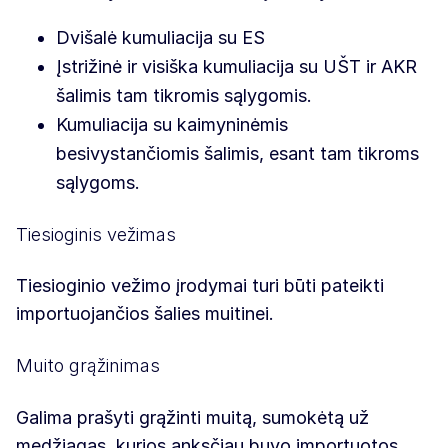
Dvišalė kumuliacija su ES
Įstrižinė ir visiška kumuliacija su UŠT ir AKR
šalimis tam tikromis sąlygomis.
Kumuliacija su kaimyninėmis
besivystančiomis šalimis, esant tam tikroms
sąlygoms.
Tiesioginis vežimas
Tiesioginio vežimo įrodymai turi būti pateikti
importuojančios šalies muitinei.
Muito grąžinimas
Galima prašyti grąžinti muitą, sumokėtą už
medžiagas, kurios anksčiau buvo importuotos