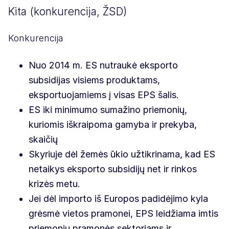
Kita (konkurencija, ŽSD)
Konkurencija
Nuo 2014 m. ES nutraukė eksporto
subsidijas visiems produktams,
eksportuojamiems į visas EPS šalis.
ES iki minimumo sumažino priemonių,
kuriomis iškraipoma gamyba ir prekyba,
skaičių
Skyriuje dėl žemės ūkio užtikrinama, kad ES
netaikys eksporto subsidijų net ir rinkos
krizės metu.
Jei dėl importo iš Europos padidėjimo kyla
grėsmė vietos pramonei, EPS leidžiama imtis
priemonių pramonės sektoriams ir