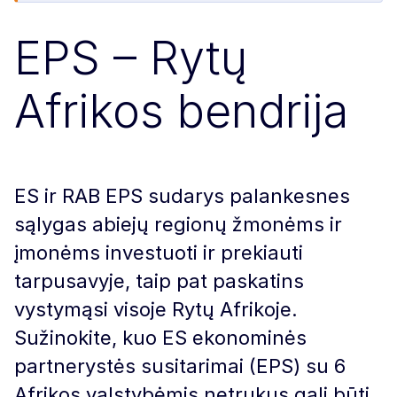
EPS – Rytų
Afrikos bendrija
ES ir RAB EPS sudarys palankesnes
sąlygas abiejų regionų žmonėms ir
įmonėms investuoti ir prekiauti
tarpusavyje, taip pat paskatins
vystymąsi visoje Rytų Afrikoje.
Sužinokite, kuo ES ekonominės
partnerystės susitarimai (EPS) su 6
Afrikos valstybėmis netrukus gali būti