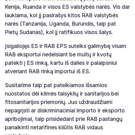
Kenija, Ruanda ir visos ES valstybės narės. Vis dar
laukiama, kol jį pasirašys kitos RAB valstybės
narės (Tanzanija, Uganda, Burundis, taip pat
Pietų Sudanas), kol jį ratifikuos visos šalys.
Įsigaliojęs ES ir RAB EPS suteiks galimybę visam
RAB eksportui nedelsiant be muitų ir kvotų
patekti į ES rinką, kartu iš dalies ir palaipsniui
atveriant RAB rinką importui iš ES.
Susitarime taip pat pateikiamos išsamios
nuostatos dėl kilmės taisyklių ir sanitarijos bei
fitosanitarijos priemonių. Juo uždraudžiami
nepagrįsti ar diskriminaciniai importo ir eksporto
apribojimai, taip prisidedant prie RAB pastangų
panaikinti netarifines kliūtis RAB vidaus