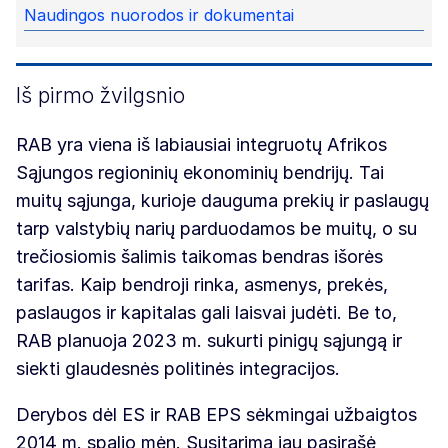
Naudingos nuorodos ir dokumentai
Iš pirmo žvilgsnio
RAB yra viena iš labiausiai integruotų Afrikos
Sąjungos regioninių ekonominių bendrijų. Tai
muitų sąjunga, kurioje dauguma prekių ir paslaugų
tarp valstybių narių parduodamos be muitų, o su
trečiosiomis šalimis taikomas bendras išorės
tarifas. Kaip bendroji rinka, asmenys, prekės,
paslaugos ir kapitalas gali laisvai judėti. Be to,
RAB planuoja 2023 m. sukurti pinigų sąjungą ir
siekti glaudesnės politinės integracijos.
Derybos dėl ES ir RAB EPS sėkmingai užbaigtos
2014 m. spalio mėn. Susitarimą jau pasirašė