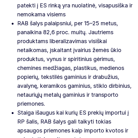
patekti į ES rinką yra nuolatinė, visapusiška ir
nemokama visiems
RAB šalys palaipsniui, per 15–25 metus,
panaikina 82,6 proc. muitų. Jautriems
produktams liberalizavimas visiškai
netaikomas, įskaitant įvairius žemės ūkio
produktus, vynus ir spiritinius gėrimus,
chemines medžiagas, plastikus, medienos
popierių, tekstilės gaminius ir drabužius,
avalynę, keramikos gaminius, stiklo dirbinius,
netauriųjų metalų gaminius ir transporto
priemones.
Staiga išaugus kai kurių ES prekių importui į
RP šalis, RAB šalys gali taikyti tokias
apsaugos priemones kaip importo kvotos ir