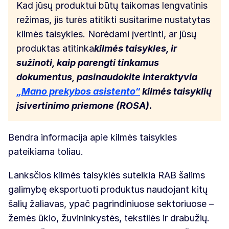
Kad jūsų produktui būtų taikomas lengvatinis
režimas, jis turės atitikti susitarime nustatytas
kilmės taisykles. Norėdami įvertinti, ar jūsų
produktas atitinka
kilmės taisykles, ir
sužinoti, kaip parengti tinkamus
dokumentus, pasinaudokite interaktyvia
„Mano prekybos asistento“
kilmės taisyklių
įsivertinimo priemone (ROSA).
Bendra informacija apie kilmės taisykles
pateikiama toliau.
Lanksčios kilmės taisyklės suteikia RAB šalims
galimybę eksportuoti produktus naudojant kitų
šalių žaliavas, ypač pagrindiniuose sektoriuose –
žemės ūkio, žuvininkystės, tekstilės ir drabužių.