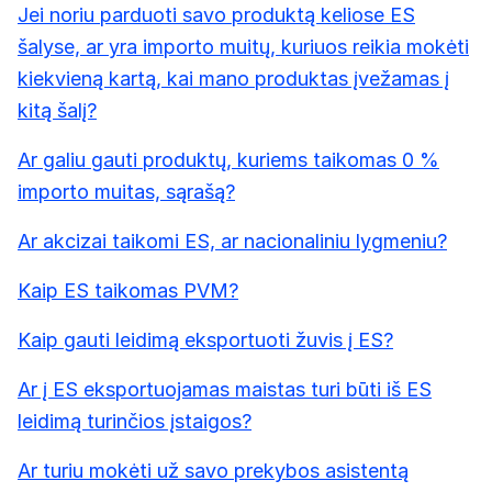
Jei noriu parduoti savo produktą keliose ES
šalyse, ar yra importo muitų, kuriuos reikia mokėti
kiekvieną kartą, kai mano produktas įvežamas į
kitą šalį?
Ar galiu gauti produktų, kuriems taikomas 0 %
importo muitas, sąrašą?
Ar akcizai taikomi ES, ar nacionaliniu lygmeniu?
Kaip ES taikomas PVM?
Kaip gauti leidimą eksportuoti žuvis į ES?
Ar į ES eksportuojamas maistas turi būti iš ES
leidimą turinčios įstaigos?
Ar turiu mokėti už savo prekybos asistentą