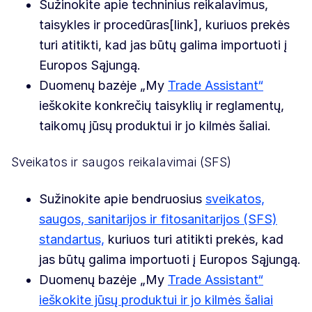
Sužinokite apie techninius reikalavimus,
taisykles ir procedūras[link], kuriuos prekės
turi atitikti, kad jas būtų galima importuoti į
Europos Sąjungą.
Duomenų bazėje „My
Trade Assistant“
ieškokite konkrečių taisyklių ir reglamentų,
taikomų jūsų produktui ir jo kilmės šaliai.
Sveikatos ir saugos reikalavimai (SFS)
Sužinokite apie bendruosius
sveikatos,
saugos, sanitarijos ir fitosanitarijos (SFS)
standartus,
kuriuos turi atitikti prekės, kad
jas būtų galima importuoti į Europos Sąjungą.
Duomenų bazėje „My
Trade Assistant“
ieškokite jūsų produktui ir jo kilmės šaliai