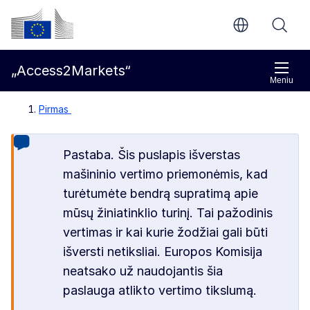
Pereiti prie pagrindinio turinio
Europos Komisija
„Access2Markets“
Meniu
Pirmas
Pastaba. Šis puslapis išverstas
mašininio vertimo priemonėmis, kad
turėtumėte bendrą supratimą apie
mūsų žiniatinklio turinį. Tai pažodinis
vertimas ir kai kurie žodžiai gali būti
išversti netiksliai. Europos Komisija
neatsako už naudojantis šia
paslauga atlikto vertimo tikslumą.