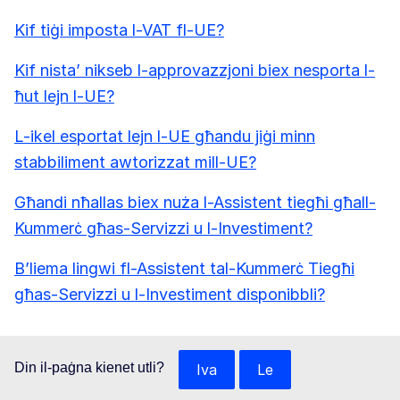
Kif tiġi imposta l-VAT fl-UE?
Kif nista’ nikseb l-approvazzjoni biex nesporta l-
ħut lejn l-UE?
L-ikel esportat lejn l-UE għandu jiġi minn
stabbiliment awtorizzat mill-UE?
Għandi nħallas biex nuża l-Assistent tiegħi għall-
Kummerċ għas-Servizzi u l-Investiment?
B’liema lingwi fl-Assistent tal-Kummerċ Tiegħi
għas-Servizzi u l-Investiment disponibbli?
Din il-paġna kienet utli?
Iva
Le