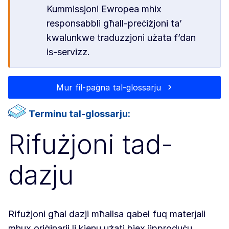
Kummissjoni Ewropea mhix
responsabbli għall-preċiżjoni ta’
kwalunkwe traduzzjoni użata f’dan
is-servizz.
Mur fil-paġna tal-glossarju
Terminu tal-glossarju:
Rifużjoni tad-
dazju
Rifużjoni għal dazji mħallsa qabel fuq materjali
mhux oriġinarji li kienu użati biex jipproduċu