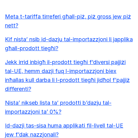
Meta t-tariffa tirreferi għall-piż, piż gross jew piż
nett?
Kif nista’ nsib id-dazju tal-importazzjoni li japplika
għall-prodott tiegħi?
Jekk irrid inbigħ il-prodott tiegħi f’diversi pajjiżi
tal-UE, hemm dazji fuq l-importazzjoni biex
inħallas kull darba li l-prodott tiegħi jidħol f’pajjiż
differenti?
Nista’ nikseb lista ta’ prodotti b’dazju tal-
importazzjoni ta’ 0%?
Id-dazji tas-sisa huma applikati fil-livell tal-UE
jew f’dak nazzjonali?