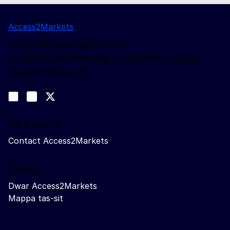
Access2Markets
Dan is-sit huwa ġestit minn:
Id-Direttorat Ġenerali għall-Kummerċ u għas-
Sigurtà Ekonomika
Segwina
Join us on LinkedIn
#EUtrade
Trade-Off podcast
Ikkuntattjana
Contact Access2Markets
Dwarna
Dwar Access2Markets
Mappa tas-sit