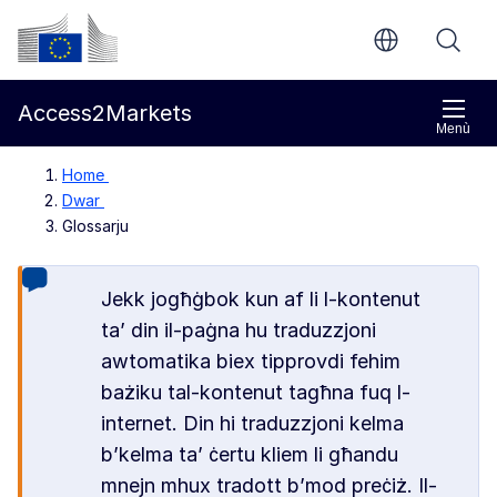
Mur għall-kontenut ewlieni
Kummissjoni Ewropea
Access2Markets
Menù
Home
Dwar
Glossarju
Jekk jogħġbok kun af li l-kontenut
ta’ din il-paġna hu traduzzjoni
awtomatika biex tipprovdi fehim
bażiku tal-kontenut tagħna fuq l-
internet. Din hi traduzzjoni kelma
b’kelma ta’ ċertu kliem li għandu
mnejn mhux tradott b’mod preċiż. Il-