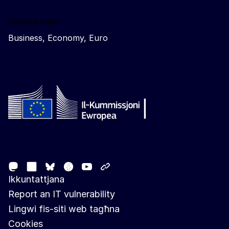
Related sites
Business, Economy, Euro
Follow the European Commission
Mastodon
LinkedIn
Facebook
Youtube
Other networks
Bluesky
Ikkuntattjana
Report an IT vulnerability
Lingwi fis-siti web tagħna
Cookies