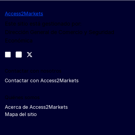
Access2Markets
Este sitio está gestionado por:
Dirección General de Comercio y Seguridad
Económica
Síganos
Join us on LinkedIn
#EUtrade
Trade-Off podcast
Contactar con nosotros
Contactar con Access2Markets
Quiénes somos
Acerca de Access2Markets
Mapa del sitio