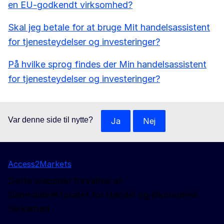
en EU-godkendt virksomhed?
Skal jeg betale for at bruge Mit handelsassistent
for tjenesteydelser og investeringer?
På hvilke sprog findes der Min handelsassistent
for tjenesteydelser og investeringer?
Var denne side til nytte?
Ja
Nej
Access2Markets
Dette websted forvaltes af:
Generaldirektoratet for Handel og Økonomisk
Sikkerhed
Følg os