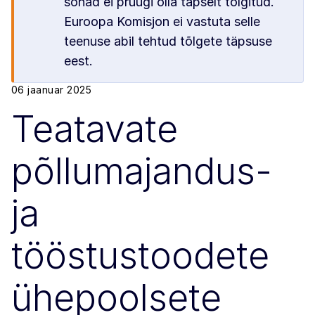
sõnad ei pruugi olla täpselt tõlgitud.
Euroopa Komisjon ei vastuta selle
teenuse abil tehtud tõlgete täpsuse
eest.
06 jaanuar 2025
Teatavate
põllumajandus-
ja
tööstustoodete
ühepoolsete