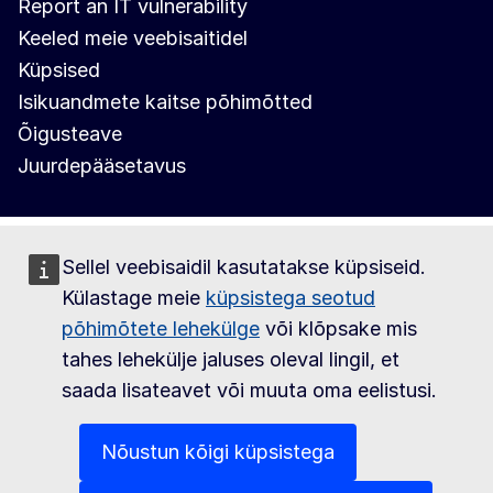
Report an IT vulnerability
Keeled meie veebisaitidel
Küpsised
Isikuandmete kaitse põhimõtted
Õigusteave
Juurdepääsetavus
Sellel veebisaidil kasutatakse küpsiseid.
Külastage meie
küpsistega seotud
põhimõtete lehekülge
või klõpsake mis
tahes lehekülje jaluses oleval lingil, et
saada lisateavet või muuta oma eelistusi.
Nõustun kõigi küpsistega