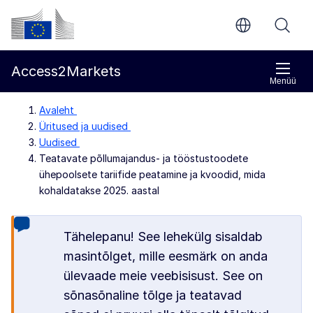
Põhisisu juurde
Euroopa Komisjon
Access2Markets
Menüü
Avaleht
Üritused ja uudised
Uudised
Teatavate põllumajandus- ja tööstustoodete
ühepoolsete tariifide peatamine ja kvoodid, mida
kohaldatakse 2025. aastal
Tähelepanu! See lehekülg sisaldab
masintõlget, mille eesmärk on anda
ülevaade meie veebisisust. See on
sõnasõnaline tõlge ja teatavad