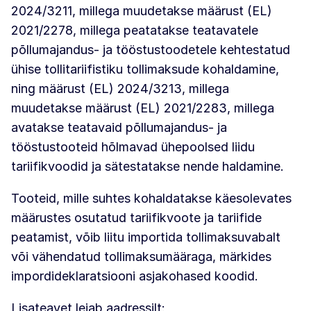
2024/3211, millega muudetakse määrust (EL)
2021/2278, millega peatatakse teatavatele
põllumajandus- ja tööstustoodetele kehtestatud
ühise tollitariifistiku tollimaksude kohaldamine,
ning määrust (EL) 2024/3213, millega
muudetakse määrust (EL) 2021/2283, millega
avatakse teatavaid põllumajandus- ja
tööstustooteid hõlmavad ühepoolsed liidu
tariifikvoodid ja sätestatakse nende haldamine.
Tooteid, mille suhtes kohaldatakse käesolevates
määrustes osutatud tariifikvoote ja tariifide
peatamist, võib liitu importida tollimaksuvabalt
või vähendatud tollimaksumääraga, märkides
impordideklaratsiooni asjakohased koodid.
Lisateavet leiab aadressilt: