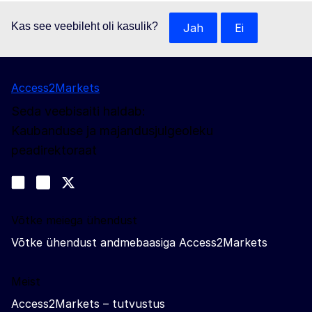
Kas see veebileht oli kasulik?
Jah
Ei
Access2Markets
Seda veebisaiti haldab:
Kaubanduse ja majandusjulgeoleku
peadirektoraat
Jälgige meid
Join us on LinkedIn
#EUtrade
Trade-Off podcast
Võtke meiega ühendust
Võtke ühendust andmebaasiga Access2Markets
Meist
Access2Markets – tutvustus