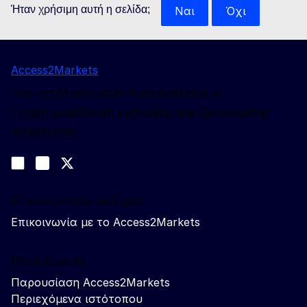
Ήταν χρήσιμη αυτή η σελίδα;
Ναι
Όχι
Access2Markets
Τον ιστότοπο αυτό διαχειρίζεται η:
Γενική Διεύθυνση Εμπορίου και Οικονομικής
Ασφάλειας
Ακολουθήστε μας
Join us on LinkedIn
#EUtrade
Trade-Off podcast
Επικοινωνήστε μαζί μας
Επικοινωνία με το Access2Markets
Ποιοι είμαστε
Παρουσίαση Access2Markets
Περιεχόμενα ιστότοπου