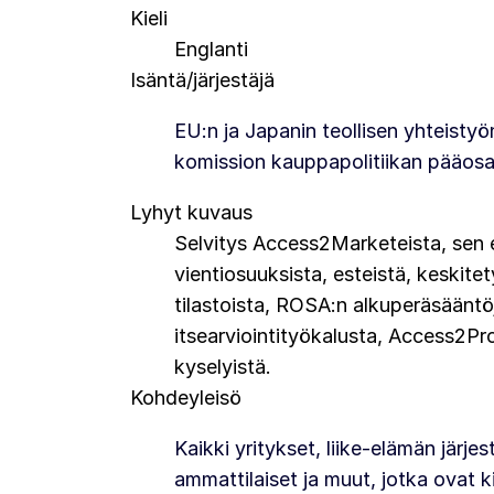
Kieli
Englanti
Isäntä/järjestäjä
EU:n ja Japanin teollisen yhteisty
komission kauppapolitiikan pääos
Lyhyt kuvaus
Selvitys Access2Marketeista, sen er
vientiosuuksista, esteistä, keskite
tilastoista, ROSA:n alkuperäsääntö
itsearviointityökalusta, Access2Pr
kyselyistä.
Kohdeyleisö
Kaikki yritykset, liike-elämän järj
ammattilaiset ja muut, jotka ovat 