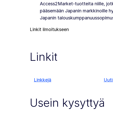
Access2Market-tuotteita niille, jot
pääsemään Japanin markkinoille h
Japanin talouskumppanuussopimus
Linkit ilmoitukseen
Linkit
Linkkejä
Uuti
Usein kysyttyä