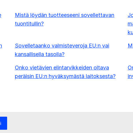
e
Mistä löydän tuotteeseeni sovellettavan
Jo
tuontitullin?
ma
ku
n
Sovelletaanko valmisteveroja EU:n vai
Mi
kansallisella tasolla?
Onko vietävien elintarvikkeiden oltava
On
peräisin EU:n hyväksymästä laitoksesta?
in
i