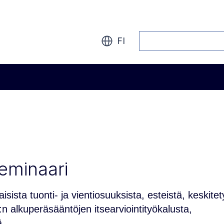
Haku
FI
eminaari
sista tuonti- ja vientiosuuksista, esteistä, keskitet
n alkuperäsääntöjen itsearviointityökalusta,
ä.