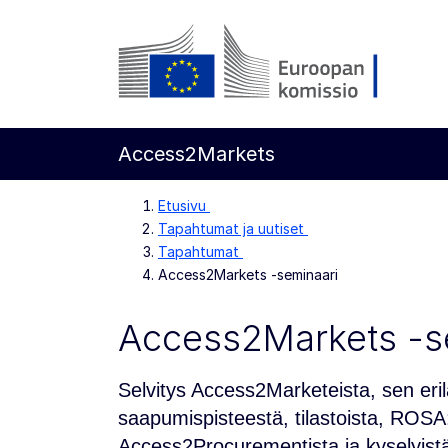
Siirry pääsisältöön
Euroopan komissio
Access2Markets
Etusivu
Tapahtumat ja uutiset
Tapahtumat
Access2Markets -seminaari
Access2Markets -s
Selvitys Access2Marketeista, sen erilai
saapumispisteestä, tilastoista, ROSA:
Access2Procurementista ja kyselyist