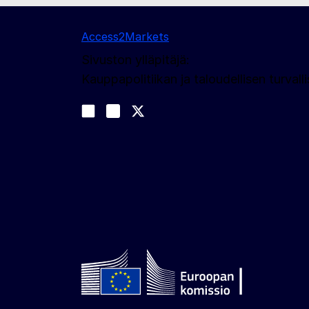
Access2Markets
Sivuston ylläpitäjä:
Kauppapolitiikan ja taloudellisen turva
Sosiaalinen media
Join us on LinkedIn
#EUtrade
Trade-Off podcast