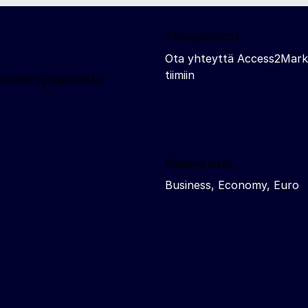
Yhteydenotot
Ota yhteyttä Access2Mark
tiimiin
llisuuden pääosasto
Related sites
Business, Economy, Euro