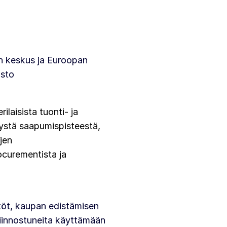
ön keskus ja Euroopan
asto
ilaisista tuonti- ja
tystä saapumispisteestä,
jen
ocurementista ja
estöt, kaupan edistämisen
kiinnostuneita käyttämään