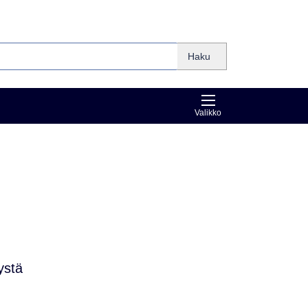
Haku
Valikko
ystä