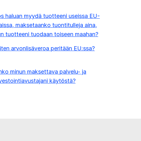
s haluan myydä tuotteeni useissa EU-
issa, maksetaanko tuontitulleja aina,
n tuotteeni tuodaan toiseen maahan?
ten arvonlisäveroa peritään EU:ssa?
ko minun maksettava palvelu- ja
vestointiavustajani käytöstä?