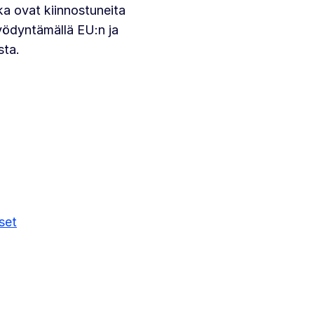
ka ovat kiinnostuneita
yödyntämällä EU:n ja
ta.
set