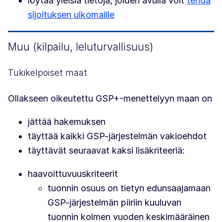
löytää yleisiä tietoja, joiden avulla voit
tehdä
sijoituksen ulkomaille
Muu (kilpailu, leluturvallisuus)
Tukikelpoiset maat
Ollakseen oikeutettu GSP+-menettelyyn maan on
jättää hakemuksen
täyttää kaikki GSP-järjestelmän vakioehdot
täyttävät seuraavat kaksi lisäkriteeriä:
haavoittuvuuskriteerit
tuonnin osuus on tietyn edunsaajamaan
GSP-järjestelmän piiriin kuuluvan
tuonnin kolmen vuoden keskimääräinen