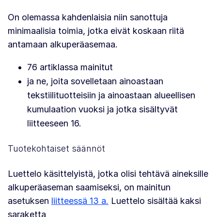
On olemassa kahdenlaisia niin sanottuja
minimaalisia toimia, jotka eivät koskaan riitä
antamaan alkuperäasemaa.
76 artiklassa mainitut
ja ne, joita sovelletaan ainoastaan
tekstiilituotteisiin ja ainoastaan alueellisen
kumulaation vuoksi ja jotka sisältyvät
liitteeseen 16.
Tuotekohtaiset säännöt
Luettelo käsittelyistä, jotka olisi tehtävä aineksille
alkuperäaseman saamiseksi, on mainitun
asetuksen
liitteessä 13 a.
Luettelo sisältää kaksi
saraketta