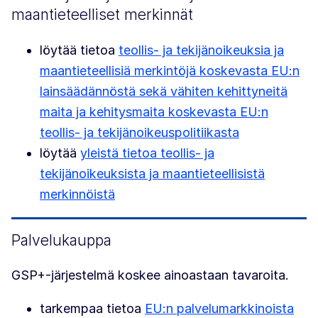
maantieteelliset merkinnät
löytää tietoa
teollis- ja tekijänoikeuksia ja
maantieteellisiä merkintöjä koskevasta EU:n
lainsäädännöstä sekä vähiten kehittyneitä
maita ja kehitysmaita koskevasta EU:n
teollis- ja tekijänoikeuspolitiikasta
löytää
yleistä tietoa teollis- ja
tekijänoikeuksista ja maantieteellisistä
merkinnöistä
Palvelukauppa
GSP+-järjestelmä koskee ainoastaan tavaroita.
tarkempaa tietoa
EU:n palvelumarkkinoista