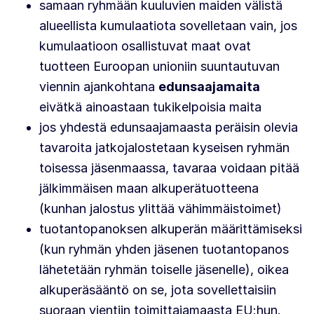
samaan ryhmään kuuluvien maiden välistä
alueellista kumulaatiota sovelletaan vain, jos
kumulaatioon osallistuvat maat ovat
tuotteen Euroopan unioniin suuntautuvan
viennin ajankohtana
edunsaajamaita
eivätkä ainoastaan tukikelpoisia maita
jos yhdestä edunsaajamaasta peräisin olevia
tavaroita jatkojalostetaan kyseisen ryhmän
toisessa jäsenmaassa, tavaraa voidaan pitää
jälkimmäisen maan alkuperätuotteena
(kunhan jalostus ylittää vähimmäistoimet)
tuotantopanoksen alkuperän määrittämiseksi
(kun ryhmän yhden jäsenen tuotantopanos
lähetetään ryhmän toiselle jäsenelle), oikea
alkuperäsääntö on se, jota sovellettaisiin
suoraan vientiin toimittajamaasta EU:hun.