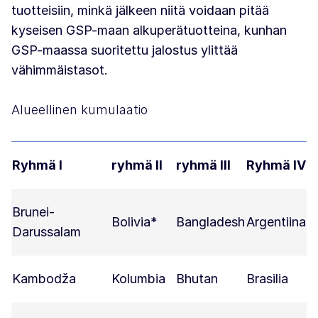
tuotteisiin, minkä jälkeen niitä voidaan pitää
kyseisen GSP-maan alkuperätuotteina, kunhan
GSP-maassa suoritettu jalostus ylittää
vähimmäistasot.
Alueellinen kumulaatio
Ryhmä I
ryhmä II
ryhmä III
Ryhmä IV
Brunei-
Bolivia*
Bangladesh
Argentiina
Darussalam
Kambodža
Kolumbia
Bhutan
Brasilia