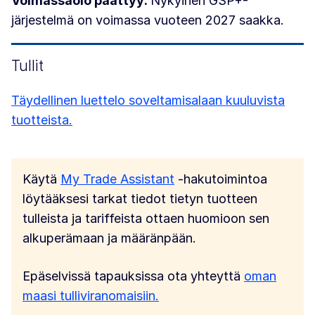
Voimassaolo päättyy:
Nykyinen GSP+-
järjestelmä on voimassa vuoteen 2027 saakka.
Tullit
Täydellinen luettelo soveltamisalaan kuuluvista
tuotteista.
Käytä
My Trade Assistant
-hakutoimintoa
löytääksesi tarkat tiedot tietyn tuotteen
tulleista ja tariffeista ottaen huomioon sen
alkuperämaan ja määränpään.
Epäselvissä tapauksissa ota yhteyttä
oman
maasi tulliviranomaisiin.