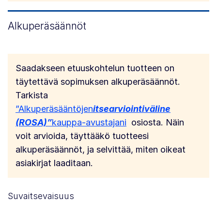
Alkuperäsäännöt
Saadakseen etuuskohtelun tuotteen on
täytettävä sopimuksen alkuperäsäännöt.
Tarkista
”Alkuperäsääntöjen
itsearviointiväline
(ROSA)”
kauppa-avustajani
osiosta. Näin
voit arvioida, täyttääkö tuotteesi
alkuperäsäännöt, ja selvittää, miten oikeat
asiakirjat laaditaan.
Suvaitsevaisuus