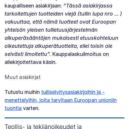
kaupalliseen asiakirjaan:
”Tässä asiakirjassa
tarkoitettujen tuotteiden viejä (tullin lupa nro ... )
vakuuttaa, että nämä tuotteet ovat Euroopan
yhteisön yleisen tullietuusjärjestelmän
alkuperäsääntöjen mukaisesti etuuskohteluun
oikeutettuja alkuperätuotteita, ellei toisin ole
selvästi ilmoitettu".
Kauppalaskuilmoitus on
allekirjoitettava käsin.
Muut asiakirjat
Tutustu muihin
tulliselvitysasiakirjoihin ja -
menettelyihin, joita tarvitaan Euroopan unioniin
tuontia
varten.
Teollis- ja tekijänoikeudet ja