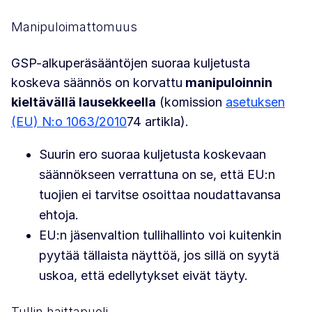
Manipuloimattomuus
GSP-alkuperäsääntöjen suoraa kuljetusta
koskeva säännös on korvattu
manipuloinnin
kieltävällä lausekkeella
(komission
asetuksen
(EU) N:o 1063/2010
74 artikla).
Suurin ero suoraa kuljetusta koskevaan
säännökseen verrattuna on se, että EU:n
tuojien ei tarvitse osoittaa noudattavansa
ehtoja.
EU:n jäsenvaltion tullihallinto voi kuitenkin
pyytää tällaista näyttöä, jos sillä on syytä
uskoa, että edellytykset eivät täyty.
Tullin haittapuoli