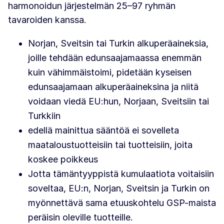
harmonoidun järjestelmän 25–97 ryhmän
tavaroiden kanssa.
Norjan, Sveitsin tai Turkin alkuperäaineksia,
joille tehdään edunsaajamaassa enemmän
kuin vähimmäistoimi, pidetään kyseisen
edunsaajamaan alkuperäaineksina ja niitä
voidaan viedä EU:hun, Norjaan, Sveitsiin tai
Turkkiin
edellä mainittua sääntöä ei sovelleta
maataloustuotteisiin tai tuotteisiin, joita
koskee poikkeus
Jotta tämäntyyppistä kumulaatiota voitaisiin
soveltaa, EU:n, Norjan, Sveitsin ja Turkin on
myönnettävä sama etuuskohtelu GSP-maista
peräisin oleville tuotteille.