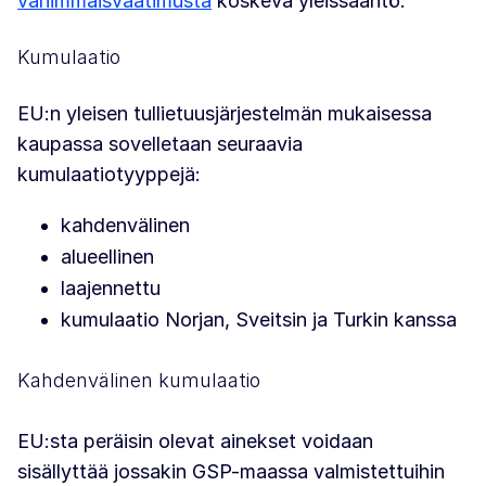
vähimmäisvaatimusta
koskeva yleissääntö.
Kumulaatio
EU:n yleisen tullietuusjärjestelmän mukaisessa
kaupassa sovelletaan seuraavia
kumulaatiotyyppejä:
kahdenvälinen
alueellinen
laajennettu
kumulaatio Norjan, Sveitsin ja Turkin kanssa
Kahdenvälinen kumulaatio
EU:sta peräisin olevat ainekset voidaan
sisällyttää jossakin GSP-maassa valmistettuihin