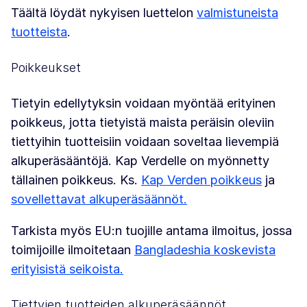
Täältä löydät nykyisen luettelon
valmistuneista
tuotteista
.
Poikkeukset
Tietyin edellytyksin voidaan myöntää erityinen
poikkeus, jotta tietyistä maista peräisin oleviin
tiettyihin tuotteisiin voidaan soveltaa lievempiä
alkuperäsääntöjä. Kap Verdelle on myönnetty
tällainen poikkeus. Ks.
Kap Verden poikkeus
ja
sovellettavat alkuperäsäännöt.
Tarkista myös EU:n tuojille antama ilmoitus, jossa
toimijoille ilmoitetaan
Bangladeshia koskevista
erityisistä seikoista.
Tiettyjen tuotteiden alkuperäsäännöt