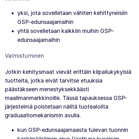
yksi, jota sovelletaan vähiten kehittyneisiin
GSP-edunsaajamaihin
yhtä sovelletaan kaikkiin muihin GSP-
edunsaajamaihin
Valmistuminen
Jotkin kehitysmaat vievät erittäin kilpailukykyisiä
tuotteita, jotka eivät tarvitse etuuksia
päästäkseen menestyksekkäästi
maailmanmarkkinoille. Tässä tapauksessa GSP-
järjestelmä poistetaan näiltä tuotealoilta
graduaatiomekanismin avulla.
kun GSP-edunsaajamaasta tulevan tuonnin
keskimääräinen arvo (jaettuna kyseisen