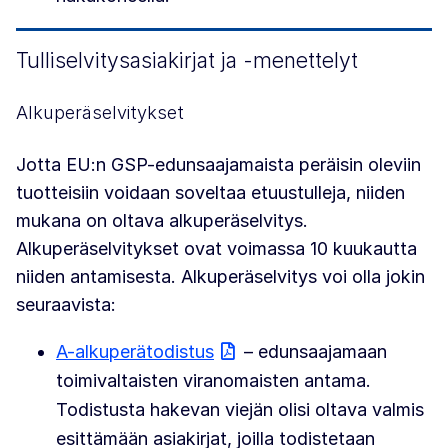
Tulliselvitysasiakirjat ja -menettelyt
Alkuperäselvitykset
Jotta EU:n GSP-edunsaajamaista peräisin oleviin
tuotteisiin voidaan soveltaa etuustulleja, niiden
mukana on oltava alkuperäselvitys.
Alkuperäselvitykset ovat voimassa 10 kuukautta
niiden antamisesta. Alkuperäselvitys voi olla jokin
seuraavista:
A-alkuperätodistus
– edunsaajamaan
toimivaltaisten viranomaisten antama.
Todistusta hakevan viejän olisi oltava valmis
esittämään asiakirjat, joilla todistetaan