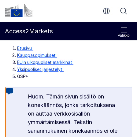
Siirry pääsisältöön
Euroopan komissio
Access2Markets
Valikko
Etusivu
Kauppasopimukset
EU:n ulkopuoliset markkinat
Yksipuoliset järjestelyt
GSP+
Huom. Tämän sivun sisältö on
konekäännös, jonka tarkoituksena
on auttaa verkkosisällön
ymmärtämisessä. Tekstin
sananmukainen konekäännös ei ole