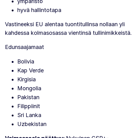
ympäristö
hyvä hallintotapa
Vastineeksi EU alentaa tuontitullinsa nollaan yli
kahdessa kolmasosassa vientinsä tullinimikkeistä.
Edunsaajamaat
Bolivia
Kap Verde
Kirgisia
Mongolia
Pakistan
Filippiinit
Sri Lanka
Uzbekistan