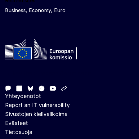
Related sites
Business, Economy, Euro
Follow the European Commission
Mastodon
LinkedIn
Facebook
Youtube
Other networks
Bluesky
Yhteydenotot
Report an IT vulnerability
Sivustojen kielivalikoima
Evästeet
Tietosuoja