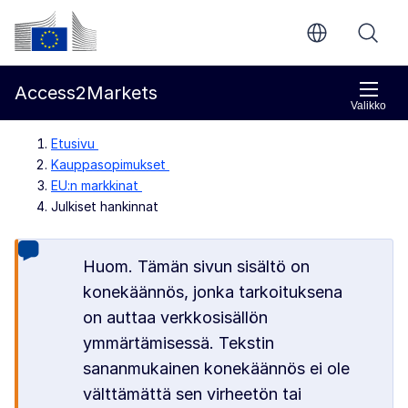
Siirry pääsisältöön
Euroopan komissio
Access2Markets
Valikko
Etusivu
Kauppasopimukset
EU:n markkinat
Julkiset hankinnat
Huom. Tämän sivun sisältö on
konekäännös, jonka tarkoituksena
on auttaa verkkosisällön
ymmärtämisessä. Tekstin
sananmukainen konekäännös ei ole
välttämättä sen virheetön tai