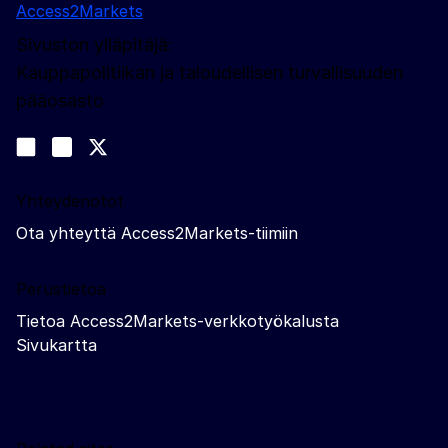
Access2Markets
Sivuston ylläpitäjä:
Kauppapolitiikan ja taloudellisen turvallisuuden
pääosasto
Sosiaalinen media
Join us on LinkedIn
#EUtrade
Trade-Off podcast
Yhteydenotot
Ota yhteyttä Access2Markets-tiimiin
Perustietoa
Tietoa Access2Markets-verkkotyökalusta
Sivukartta