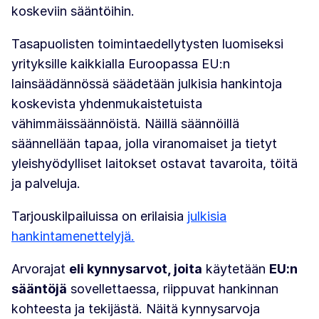
koskeviin sääntöihin.
Tasapuolisten toimintaedellytysten luomiseksi
yrityksille kaikkialla Euroopassa EU:n
lainsäädännössä säädetään julkisia hankintoja
koskevista yhdenmukaistetuista
vähimmäissäännöistä. Näillä säännöillä
säännellään tapaa, jolla viranomaiset ja tietyt
yleishyödylliset laitokset ostavat tavaroita, töitä
ja palveluja.
Tarjouskilpailuissa on erilaisia
julkisia
hankintamenettelyjä.
Arvorajat
eli kynnysarvot, joita
käytetään
EU:n
sääntöjä
sovellettaessa, riippuvat hankinnan
kohteesta ja tekijästä. Näitä kynnysarvoja