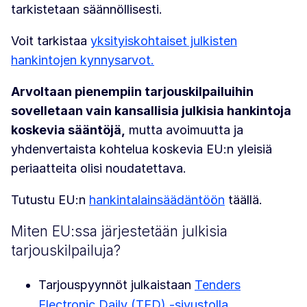
tarkistetaan säännöllisesti.
Voit tarkistaa
yksityiskohtaiset julkisten
hankintojen kynnysarvot.
Arvoltaan pienempiin tarjouskilpailuihin
sovelletaan vain kansallisia julkisia hankintoja
koskevia sääntöjä,
mutta avoimuutta ja
yhdenvertaista kohtelua koskevia EU:n yleisiä
periaatteita olisi noudatettava.
Tutustu EU:n
hankintalainsäädäntöön
täällä.
Miten EU:ssa järjestetään julkisia
tarjouskilpailuja?
Tarjouspyynnöt julkaistaan
Tenders
Electronic Daily (TED) -sivustolla.