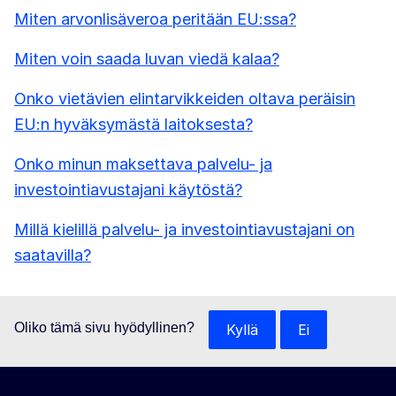
Miten arvonlisäveroa peritään EU:ssa?
Miten voin saada luvan viedä kalaa?
Onko vietävien elintarvikkeiden oltava peräisin
EU:n hyväksymästä laitoksesta?
Onko minun maksettava palvelu- ja
investointiavustajani käytöstä?
Millä kielillä palvelu- ja investointiavustajani on
saatavilla?
Oliko tämä sivu hyödyllinen?
Kyllä
Ei