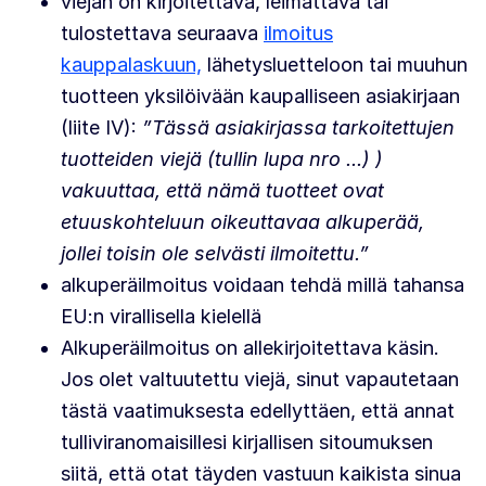
viejän on kirjoitettava, leimattava tai
tulostettava seuraava
ilmoitus
kauppalaskuun,
lähetysluetteloon tai muuhun
tuotteen yksilöivään kaupalliseen asiakirjaan
(liite IV):
”Tässä asiakirjassa tarkoitettujen
tuotteiden viejä (tullin lupa nro ...) )
vakuuttaa, että nämä tuotteet ovat
etuuskohteluun oikeuttavaa alkuperää,
jollei toisin ole selvästi ilmoitettu.”
alkuperäilmoitus voidaan tehdä millä tahansa
EU:n virallisella kielellä
Alkuperäilmoitus on allekirjoitettava käsin.
Jos olet valtuutettu viejä, sinut vapautetaan
tästä vaatimuksesta edellyttäen, että annat
tulliviranomaisillesi kirjallisen sitoumuksen
siitä, että otat täyden vastuun kaikista sinua