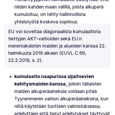
niiden kahden maan välillä, joista alkuperä
kumuloituu, on tehty hallinnollista
yhteistyötä koskeva sopimus.
EU voi soveltaa diagonaalista kumulaatiota
tiettyjen AKT-valtioiden sekä EU:n
merentakaisten maiden ja alueiden kanssa 22.
helmikuuta 2019 alkaen (EUVL C 69,
22.2.2019, s. 2).
kumulaatio naapurissa sijaitsevien
kehitysmaiden kanssa,
jolloin tällaisten
maiden alkuperäaineksia voidaan pitää
Tyynenmeren valtion alkuperäaineksina, kun
niitä käytetään tuotteen valmistuksessa,
edellyttäen että tietyt edellytykset täyttyvät