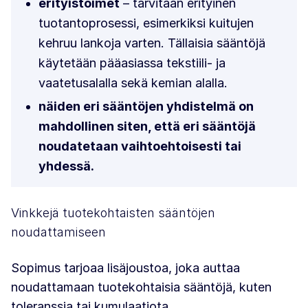
erityistoimet
– tarvitaan erityinen
tuotantoprosessi, esimerkiksi kuitujen
kehruu lankoja varten. Tällaisia sääntöjä
käytetään pääasiassa tekstiili- ja
vaatetusalalla sekä kemian alalla.
näiden eri sääntöjen yhdistelmä on
mahdollinen siten, että eri sääntöjä
noudatetaan vaihtoehtoisesti tai
yhdessä.
Vinkkejä tuotekohtaisten sääntöjen
noudattamiseen
Sopimus tarjoaa lisäjoustoa, joka auttaa
noudattamaan tuotekohtaisia sääntöjä, kuten
toleranssia tai kumulaatiota.