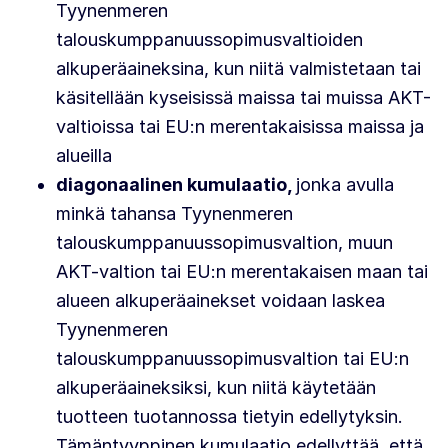
Tyynenmeren
talouskumppanuussopimusvaltioiden
alkuperäaineksina, kun niitä valmistetaan tai
käsitellään kyseisissä maissa tai muissa AKT-
valtioissa tai EU:n merentakaisissa maissa ja
alueilla
diagonaalinen kumulaatio,
jonka avulla
minkä tahansa Tyynenmeren
talouskumppanuussopimusvaltion, muun
AKT-valtion tai EU:n merentakaisen maan tai
alueen alkuperäainekset voidaan laskea
Tyynenmeren
talouskumppanuussopimusvaltion tai EU:n
alkuperäaineksiksi, kun niitä käytetään
tuotteen tuotannossa tietyin edellytyksin.
Tämäntyyppinen kumulaatio edellyttää, että