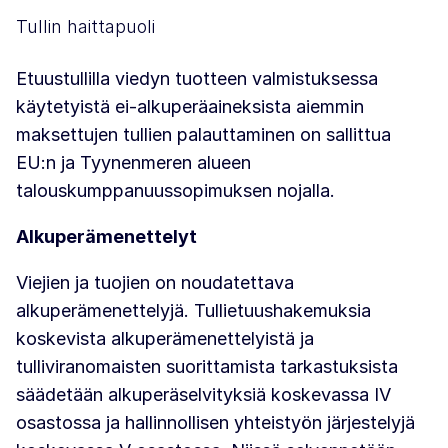
Tullin haittapuoli
Etuustullilla viedyn tuotteen valmistuksessa
käytetyistä ei-alkuperäaineksista aiemmin
maksettujen tullien palauttaminen on sallittua
EU:n ja Tyynenmeren alueen
talouskumppanuussopimuksen nojalla.
Alkuperämenettelyt
Viejien ja tuojien on noudatettava
alkuperämenettelyjä. Tullietuushakemuksia
koskevista alkuperämenettelyistä ja
tulliviranomaisten suorittamista tarkastuksista
säädetään alkuperäselvityksiä koskevassa IV
osastossa ja hallinnollisen yhteistyön järjestelyjä