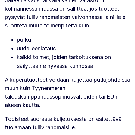
Jälleenlaivaus tai väliaikainen varastointi
kolmannessa maassa on sallittua, jos tuotteet
pysyvät tulliviranomaisten valvonnassa ja niille ei
suoriteta muita toimenpiteitä kuin
purku
uudelleenlataus
kaikki toimet, joiden tarkoituksena on
säilyttää ne hyvässä kunnossa
Alkuperätuotteet voidaan kuljettaa putkijohdoissa
muun kuin Tyynenmeren
talouskumppanuussopimusvaltioiden tai EU:n
alueen kautta.
Todisteet suorasta kuljetuksesta on esitettävä
tuojamaan tulliviranomaisille.