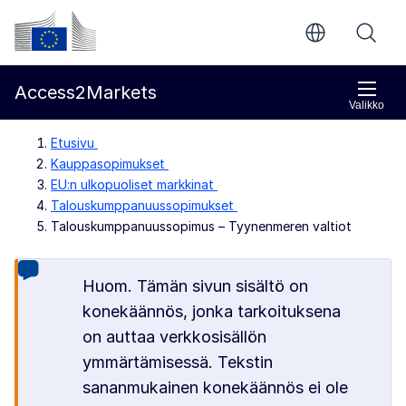
Siirry pääsisältöön
Euroopan komissio
Access2Markets
Valikko
Etusivu
Kauppasopimukset
EU:n ulkopuoliset markkinat
Talouskumppanuussopimukset
Talouskumppanuussopimus – Tyynenmeren valtiot
Huom. Tämän sivun sisältö on
konekäännös, jonka tarkoituksena
on auttaa verkkosisällön
ymmärtämisessä. Tekstin
sananmukainen konekäännös ei ole