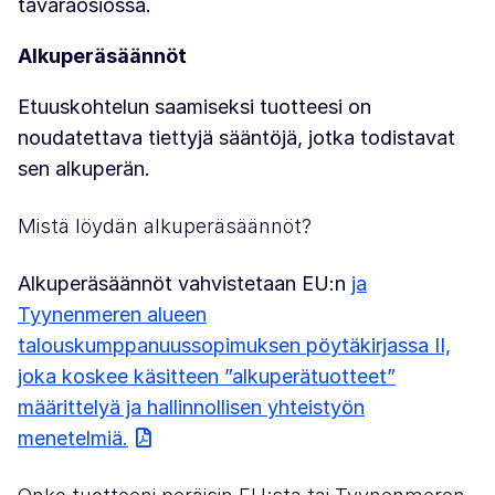
tavaraosiossa.
Alkuperäsäännöt
Etuuskohtelun saamiseksi tuotteesi on
noudatettava tiettyjä sääntöjä, jotka todistavat
sen alkuperän.
Mistä löydän alkuperäsäännöt?
Alkuperäsäännöt vahvistetaan EU:n
ja
Tyynenmeren alueen
talouskumppanuussopimuksen pöytäkirjassa II,
joka koskee käsitteen ”alkuperätuotteet”
määrittelyä ja hallinnollisen yhteistyön
menetelmiä.