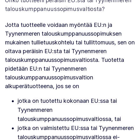
Onko tuotteeni peräisin EU:sta tai Tyynenmeren
talouskumppanuussopimusvaltiosta?
Jotta tuotteelle voidaan myöntää EU:n ja
Tyynenmeren talouskumppanuussopimuksen
mukainen tullietuuskohtelu tai tullittomuus, sen on
oltava peräisin EU:sta tai Tyynenmeren
talouskumppanuussopimusvaltiosta. Tuotetta
pidetään EU:n tai Tyynenmeren
talouskumppanuussopimusvaltion
alkuperätuotteena, jos se on
jotka on tuotettu kokonaan EU:ssa tai
Tyynenmeren
talouskumppanuussopimusvaltiossa, tai
jotka on valmistettu EU:ssa tai Tyynenmeren
talouskumppanuussopimusvaltiossa ei-