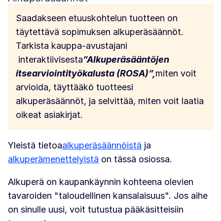
Saadakseen etuuskohtelun tuotteen on
täytettävä sopimuksen alkuperäsäännöt.
Tarkista kauppa-avustajani
interaktiivisesta
”Alkuperäsääntöjen
itsearviointityökalusta
(ROSA)”,
miten voit
arvioida, täyttääkö tuotteesi
alkuperäsäännöt, ja selvittää, miten voit laatia
oikeat asiakirjat.
Yleistä tietoa
alkuperäsäännöistä
ja
alkuperämenettelyistä
on tässä osiossa.
Alkuperä on kaupankäynnin kohteena olevien
tavaroiden "taloudellinen kansalaisuus". Jos aihe
on sinulle uusi, voit tutustua pääkäsitteisiin