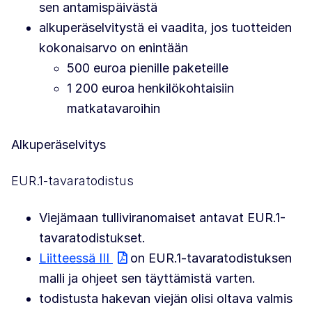
sen antamispäivästä
alkuperäselvitystä ei vaadita, jos tuotteiden
kokonaisarvo on enintään
500 euroa pienille paketeille
1 200 euroa henkilökohtaisiin
matkatavaroihin
Alkuperäselvitys
EUR.1-tavaratodistus
Viejämaan tulliviranomaiset antavat EUR.1-
tavaratodistukset.
Liitteessä III
on EUR.1-tavaratodistuksen
malli ja ohjeet sen täyttämistä varten.
todistusta hakevan viejän olisi oltava valmis