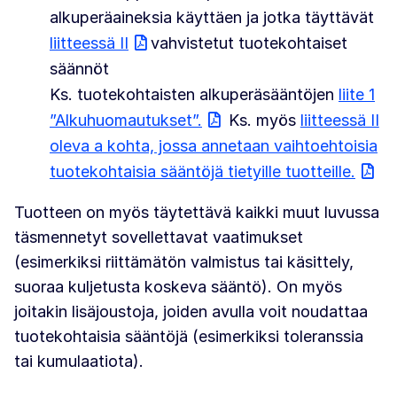
alkuperäaineksia käyttäen ja jotka täyttävät
liitteessä II
vahvistetut tuotekohtaiset
säännöt
Ks. tuotekohtaisten alkuperäsääntöjen
liite 1
”Alkuhuomautukset”.
Ks. myös
liitteessä II
oleva a kohta, jossa annetaan vaihtoehtoisia
tuotekohtaisia sääntöjä tietyille tuotteille.
Tuotteen on myös täytettävä kaikki muut luvussa
täsmennetyt sovellettavat vaatimukset
(esimerkiksi riittämätön valmistus tai käsittely,
suoraa kuljetusta koskeva sääntö). On myös
joitakin lisäjoustoja, joiden avulla voit noudattaa
tuotekohtaisia sääntöjä (esimerkiksi toleranssia
tai kumulaatiota).