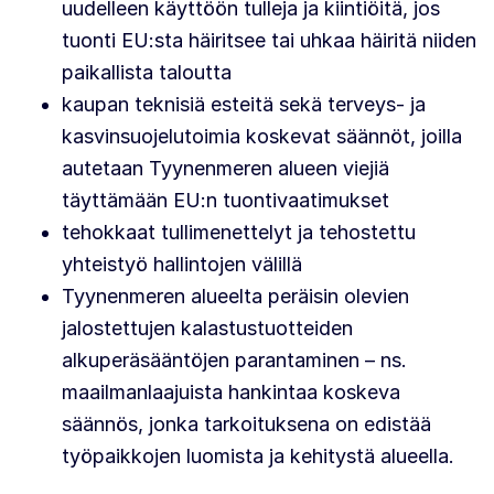
uudelleen käyttöön tulleja ja kiintiöitä, jos
tuonti EU:sta häiritsee tai uhkaa häiritä niiden
paikallista taloutta
kaupan teknisiä esteitä sekä terveys- ja
kasvinsuojelutoimia koskevat säännöt, joilla
autetaan Tyynenmeren alueen viejiä
täyttämään EU:n tuontivaatimukset
tehokkaat tullimenettelyt ja tehostettu
yhteistyö hallintojen välillä
Tyynenmeren alueelta peräisin olevien
jalostettujen kalastustuotteiden
alkuperäsääntöjen parantaminen – ns.
maailmanlaajuista hankintaa koskeva
säännös, jonka tarkoituksena on edistää
työpaikkojen luomista ja kehitystä alueella.