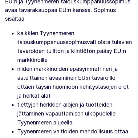
EU:n ja Tyynenmeren talouskumppanuussopimus
avaa tavarakauppaa EU:n kanssa. Sopimus
sisältää
kaikkien Tyynenmeren
talouskumppanuussopimusvaltioista tulevien
tavaroiden tulliton ja kiintiötön pääsy EU:n
markkinoille
niiden markkinoiden epäsymmetrinen ja
asteittainen avaaminen EU:n tavaroille
ottaen täysin huomioon kehitystasojen erot
ja herkät alat
tiettyjen herkkien alojen ja tuotteiden
jättäminen vapauttamisen ulkopuolelle
Tyynenmeren alueella
Tyynenmeren valtioiden mahdollisuus ottaa