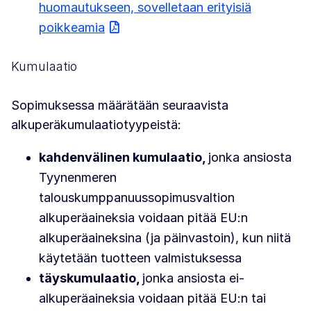
huomautukseen, sovelletaan erityisiä
poikkeamia
Kumulaatio
Sopimuksessa määrätään seuraavista
alkuperäkumulaatiotyypeistä:
kahdenvälinen kumulaatio,
jonka ansiosta
Tyynenmeren
talouskumppanuussopimusvaltion
alkuperäaineksia voidaan pitää EU:n
alkuperäaineksina (ja päinvastoin), kun niitä
käytetään tuotteen valmistuksessa
täyskumulaatio,
jonka ansiosta ei-
alkuperäaineksia voidaan pitää EU:n tai