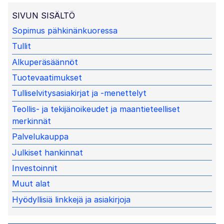
SIVUN SISÄLTÖ
Sopimus pähkinänkuoressa
Tullit
Alkuperäsäännöt
Tuotevaatimukset
Tulliselvitysasiakirjat ja -menettelyt
Teollis- ja tekijänoikeudet ja maantieteelliset
merkinnät
Palvelukauppa
Julkiset hankinnat
Investoinnit
Muut alat
Hyödyllisiä linkkejä ja asiakirjoja