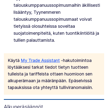
talouskumppanuussopimusmaihin äkillisesti
lisääntyy, Tyynenmeren
talouskumppanuussopimusmaat voivat
tietyissä olosuhteissa soveltaa
suojatoimenpiteitä, kuten tuontikiintiöitä ja
tullien palauttamista.
Käytä
My Trade Assistant
-hakutoimintoa
löytääksesi tarkat tiedot tietyn tuotteen
tulleista ja tariffeista ottaen huomioon sen
alkuperämaan ja määränpään. Epäselvissä
tapauksissa ota yhteyttä tulliviranomaisiin.
Alkuperäsäännöt