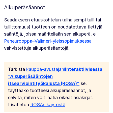
Alkuperäsäännöt
Saadakseen etuuskohtelun (alhaisempi tulli tai
tullittomuus) tuotteen on noudatettava tiettyjä
sääntöjä, joissa määritellään sen alkuperä, eli
Paneurooppa–Välimeri-yleissopimuksessa
vahvistettuja alkuperäsääntöjä.
Tarkista
kauppa-avustajani
interaktiivisesta
”Alkuperäsääntöjen
itsearviointityökalusta (ROSA)”
se,
täyttääkö tuotteesi alkuperäsäännöt, ja
selvitä, miten voit laatia oikeat asiakirjat.
Lisätietoa
ROSAn käytöstä