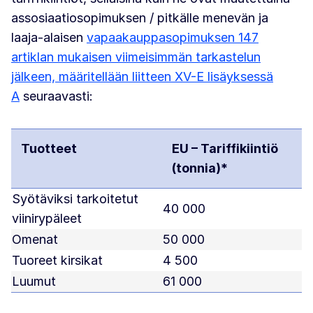
assosiaatiosopimuksen / pitkälle menevän ja
laaja-alaisen
vapaakauppasopimuksen 147
artiklan mukaisen viimeisimmän tarkastelun
jälkeen, määritellään liitteen XV-E lisäyksessä
A
seuraavasti:
Tuotteet
EU – Tariffikiintiö
(tonnia)*
Syötäviksi tarkoitetut
40 000
viinirypäleet
Omenat
50 000
Tuoreet kirsikat
4 500
Luumut
61 000