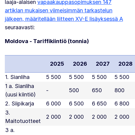
laaja-alaisen
vapaakauppasopimuksen 147
artiklan mukaisen viimeisimmän tarkastelun
jälkeen, määritellään liitteen XV-E lisäyksessä A
seuraavasti:
Moldova - Tariffikiintiö (tonnia)
2025
2026
2027
2028
1. Sianliha
5 500
5 500
5 500
5 500
1 a. Sianliha
-
500
650
800
(uusi kiintiö)
2. Siipikarja
6 000
6 500
6 650
6 800
3.
2 000
2 000
2 000
2 000
Maitotuotteet
3 a.