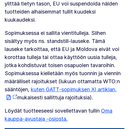
ylittää tietyn tason, EU voi suspendoida näiden
tuotteiden alhaisemmat tullit kuudeksi
kuukaudeksi.
Sopimuksessa ei sallita vientitulleja. Siihen
sisältyy myös ns. standstill-lauseke. Tämä
lauseke tarkoittaa, että EU ja Moldova eivät voi
korottaa tulleja tai ottaa käyttöön uusia tulleja,
jotka kohdistuvat toisen osapuolen tavaroihin.
Sopimuksessa kielletään myös tuonnin ja viennin
määrälliset rajoitukset (lukuun ottamatta WTO:n
sääntöjen,
kuten GATT-sopimuksen XI artiklan,
mukaisesti sallittuja rajoituksia).
Löydät tuotteeseesi sovellettavan tullin
Oma
kauppa-avustaja -osiosta.