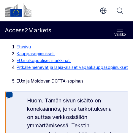
Siirry pääsisältöön
Euroopan komissio
Access2Markets
Valikko
Etusivu
Kauppasopimukset
EU:n ulkopuoliset markkinat
Pitkälle menevät ja laaja-alaiset vapaakauppasopimukset
EU:n ja Moldovan DCFTA-sopimus
Huom. Tämän sivun sisältö on
konekäännös, jonka tarkoituksena
on auttaa verkkosisällön
ymmärtämisessä. Tekstin