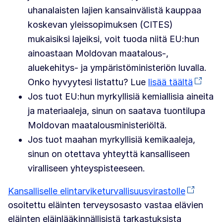
uhanalaisten lajien kansainvälistä kauppaa
koskevan yleissopimuksen (CITES)
mukaisiksi lajeiksi, voit tuoda niitä EU:hun
ainoastaan Moldovan maatalous-,
aluekehitys- ja ympäristöministeriön luvalla.
Onko hyvyytesi listattu? Lue
lisää täältä
Jos tuot EU:hun myrkyllisiä kemiallisia aineita
ja materiaaleja, sinun on saatava tuontilupa
Moldovan maatalousministeriöltä.
Jos tuot maahan myrkyllisiä kemikaaleja,
sinun on otettava yhteyttä kansalliseen
viralliseen yhteyspisteeseen.
Kansalliselle elintarviketurvallisuusvirastolle
osoitettu eläinten terveysosasto vastaa elävien
eläinten eläinlääkinnällisistä tarkastuksista