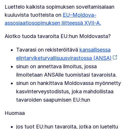
Luettelo kaikista sopimuksen soveltamisalaan
kuuluvista tuotteista on
EU–Moldova-
assosiaatiosopimuksen liitteessä XVII-A.
Aiotko tuoda tavaroita EU:hun Moldovasta?
Tavarasi on rekisteröitävä
kansallisessa
elintarviketurvallisuusvirastossa (ANSA)
sinun on annettava ilmoitus, jossa
ilmoitetaan ANSAlle tuomistasi tavaroista.
sinun on hankittava Moldovassa myönnetty
kasvinterveystodistus, joka mahdollistaa
tavaroiden saapumisen EU:hun
Huomaa
jos tuot EU:hun tavaroita, jotka on lueteltu