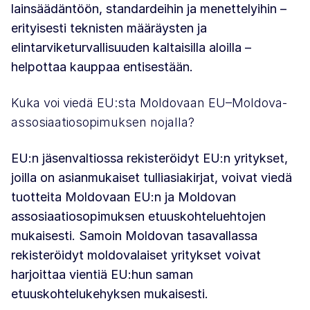
lainsäädäntöön, standardeihin ja menettelyihin –
erityisesti teknisten määräysten ja
elintarviketurvallisuuden kaltaisilla aloilla –
helpottaa kauppaa entisestään.
Kuka voi viedä EU:sta Moldovaan EU–Moldova-
assosiaatiosopimuksen nojalla?
EU:n jäsenvaltiossa rekisteröidyt EU:n yritykset,
joilla on asianmukaiset tulliasiakirjat, voivat viedä
tuotteita Moldovaan EU:n ja Moldovan
assosiaatiosopimuksen etuuskohteluehtojen
mukaisesti. Samoin Moldovan tasavallassa
rekisteröidyt moldovalaiset yritykset voivat
harjoittaa vientiä EU:hun saman
etuuskohtelukehyksen mukaisesti.