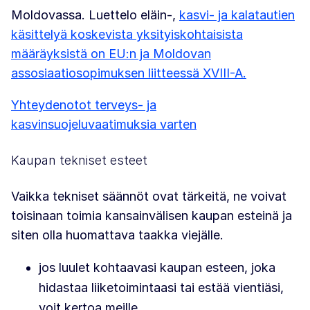
Moldovassa. Luettelo eläin-,
kasvi- ja kalatautien
käsittelyä koskevista yksityiskohtaisista
määräyksistä on EU:n ja Moldovan
assosiaatiosopimuksen liitteessä XVIII-A.
Yhteydenotot terveys- ja
kasvinsuojeluvaatimuksia varten
Kaupan tekniset esteet
Vaikka tekniset säännöt ovat tärkeitä, ne voivat
toisinaan toimia kansainvälisen kaupan esteinä ja
siten olla huomattava taakka viejälle.
jos luulet kohtaavasi kaupan esteen, joka
hidastaa liiketoimintaasi tai estää vientiäsi,
voit kertoa meille