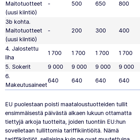
Maitotuotteet
-
500
650
800
(uusi kiintiö)
3b kohta.
Maitotuotteet
-
200
300
400
(uusi kiintiö)
4. Jalostettu
1 700
1 700
1 700
1 700
liha
5. Sokerit
9 000
9 000
9 000
9 000
6.
640
640
640
640
Makeutusaineet
EU puolestaan poisti maataloustuotteiden tullit
ensimmäisestä päivästä alkaen lukuun ottamatta
tiettyjä arkoja tuotteita, joiden tuontiin EU:hun
sovelletaan tullittomia tariffikiintiöitä. Nämä
tariffikiintiöt, sellaisina kuin ne ovat muutettuina