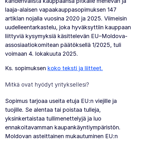
kahdenvälistä kauppaansa pitkälle menevän ja
laaja-alaisen vapaakauppasopimuksen 147
artiklan nojalla vuosina 2020 ja 2025. Viimeisin
uudelleentarkastelu, joka hyväksyttiin kauppaan
liittyviä kysymyksiä käsittelevän EU–Moldova-
assosiaatiokomitean päätöksellä 1/2025, tuli
voimaan 4. lokakuuta 2025.
Ks. sopimuksen
koko teksti ja liitteet.
Mitkä ovat hyödyt yrityksellesi?
Sopimus tarjoaa useita etuja EU:n viejille ja
tuojille. Se alentaa tai poistaa tulleja,
yksinkertaistaa tullimenettelyjä ja luo
ennakoitavamman kaupankäyntiympäristön.
Moldovan asteittainen mukautuminen EU:n