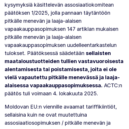
kysymyksiä käsittelevän assosiaatiokomitean
päätöksen 1/2025, jolla pannaan täytäntöön
pitkälle menevän ja laaja-alaisen
vapaakauppasopimuksen 147 artiklan mukaisen
pitkälle menevän ja laaja-alaisen
vapaakauppasopimuksen uudelleentarkastelun
tulokset. Päätöksessä säädetään
sellaisten
maataloustuotteiden tullien vastavuoroisesta
alentamisesta tai poistamisesta, joita ei ole
vielä vapautettu pitkälle menevässä ja laaja-
alaisessa vapaakauppasopimuksessa.
ACTC:n
päätös tuli voimaan 4. lokakuuta 2025.
Moldovan EU:n viennille avaamat tariffikiintiöt,
sellaisina kuin ne ovat muutettuina
assosiaatiosopimuksen / pitkälle menevän ja