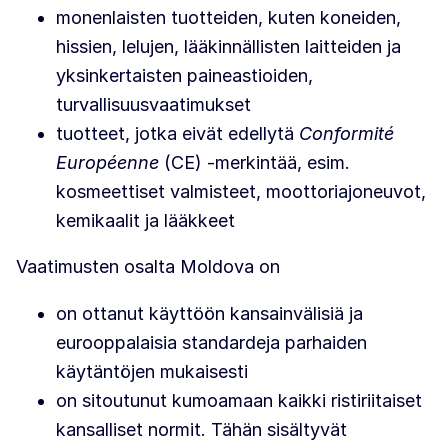
monenlaisten tuotteiden, kuten koneiden,
hissien, lelujen, lääkinnällisten laitteiden ja
yksinkertaisten paineastioiden,
turvallisuusvaatimukset
tuotteet, jotka eivät edellytä
Conformité
Européenne
(CE) -merkintää, esim.
kosmeettiset valmisteet, moottoriajoneuvot,
kemikaalit ja lääkkeet
Vaatimusten
osalta Moldova on
on ottanut käyttöön kansainvälisiä ja
eurooppalaisia standardeja parhaiden
käytäntöjen mukaisesti
on sitoutunut kumoamaan kaikki ristiriitaiset
kansalliset normit. Tähän sisältyvät