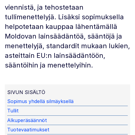
viennistä, ja tehostetaan
tullimenettelyjä. Lisäksi sopimuksella
helpotetaan kauppaa lähentämällä
Moldovan lainsäädäntöä, sääntöjä ja
menettelyjä, standardit mukaan lukien,
asteittain EU:n lainsäädäntöön,
sääntöihin ja menettelyihin.
SIVUN SISÄLTÖ
Sopimus yhdellä silmäyksellä
Tullit
Alkuperäsäännöt
Tuotevaatimukset