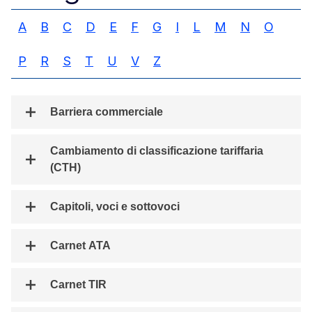
A
B
C
D
E
F
G
I
L
M
N
O
P
R
S
T
U
V
Z
Barriera commerciale
Cambiamento di classificazione tariffaria
(CTH)
Capitoli, voci e sottovoci
Carnet ATA
Carnet TIR