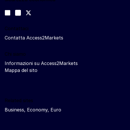
Seguici
Join us on LinkedIn
#EUtrade
Trade-Off podcast
Contattaci
Contatta Access2Markets
Chi siamo
Informazioni su Access2Markets
Mappa del sito
Related sites
Business, Economy, Euro