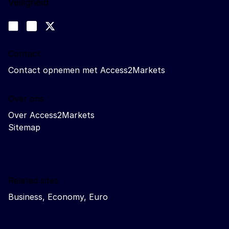
Veiligheid
Volg ons
Join us on LinkedIn
#EUtrade
Trade-Off podcast
Contact
Contact opnemen met Access2Markets
Over ons
Over Access2Markets
Sitemap
Related sites
Business, Economy, Euro