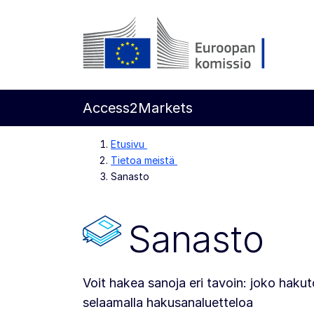
Siirry pääsisältöön
Euroopan komissio
Access2Markets
Etusivu
Tietoa meistä
Sanasto
Sanasto
Voit hakea sanoja eri tavoin: joko hakut
selaamalla hakusanaluetteloa