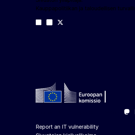
Kauppapolitiikan ja taloudellisen turva
Sosiaalinen media
Join us on LinkedIn
#EUtrade
Trade-Off podcast
Ma
Follow the European Commission
Report an IT vulnerability