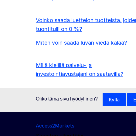
Voinko saada luettelon tuotteista, joide
tuontitulli on 0 %?
Miten voin saada luvan viedä kalaa?
Millä kielillä palvelu- ja
investointiavustajani on saatavilla?
Oliko tämä sivu hyödyllinen?
Kyllä
E
Access2Markets
Sivuston ylläpitäjä: