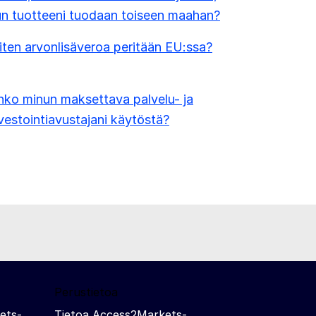
n tuotteeni tuodaan toiseen maahan?
ten arvonlisäveroa peritään EU:ssa?
ko minun maksettava palvelu- ja
vestointiavustajani käytöstä?
Perustietoa
ets-
Tietoa Access2Markets-