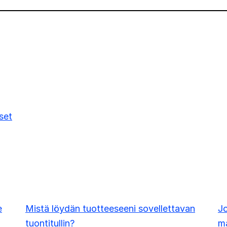
set
e
Mistä löydän tuotteeseeni sovellettavan
Jo
tuontitullin?
ma