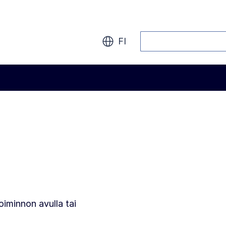
Haku
FI
oiminnon avulla tai