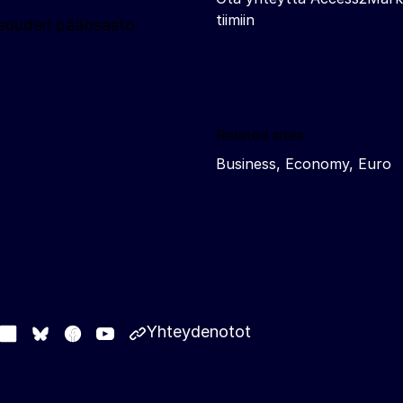
tiimiin
llisuuden pääosasto
Related sites
Business, Economy, Euro
Yhteydenotot
stodon
LinkedIn
Facebook
Youtube
Other networks
Bluesky