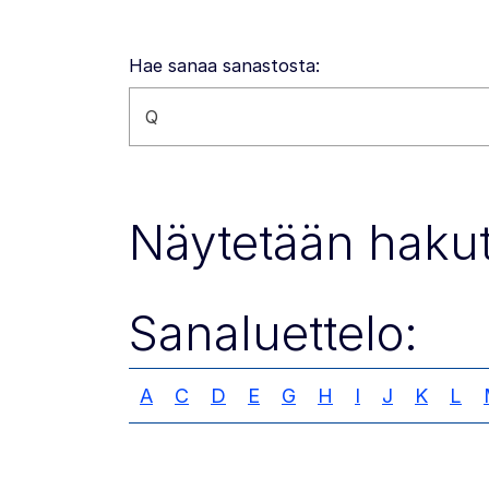
Hae sanaa sanastosta:
Hae tältä sivustolta
Näytetään hakut
Sanaluettelo:
A
C
D
E
G
H
I
J
K
L