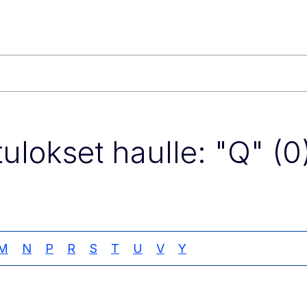
ulokset haulle: "Q" (0
M
N
P
R
S
T
U
V
Y