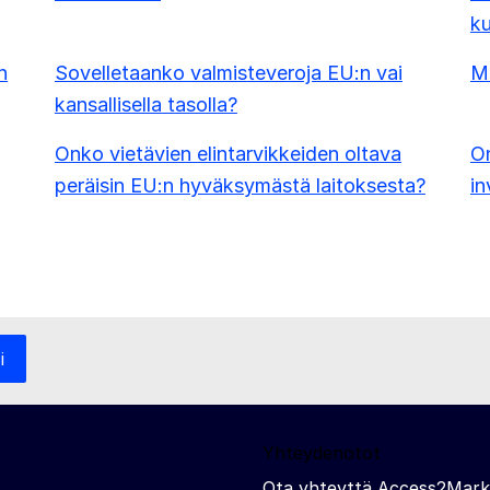
ku
n
Sovelletaanko valmisteveroja EU:n vai
Mi
kansallisella tasolla?
Onko vietävien elintarvikkeiden oltava
On
peräisin EU:n hyväksymästä laitoksesta?
in
i
Yhteydenotot
Ota yhteyttä Access2Mark