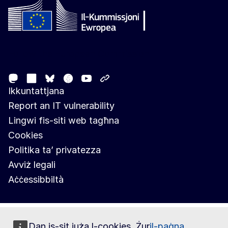
Follow the European Commission
Mastodon
LinkedIn
Facebook
Youtube
Other networks
Bluesky
Ikkuntattjana
Report an IT vulnerability
Lingwi fis-siti web tagħna
Cookies
Politika ta’ privatezza
Avviż legali
Aċċessibbiltà
Dan is-sit juża l-cookies. Żur
il-paġna