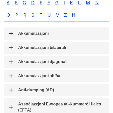
A
B
C
D
E
F
G
I
K
L
M
N
O
P
R
S
T
U
V
Z
Ħ
Akkumulazzjoni
Akkumulazzjoni bilaterali
Akkumulazzjoni djagonali
Akkumulazzjoni sħiħa
Anti-dumping (AD)
Assoċjazzjoni Ewropea tal-Kummerċ Ħieles
(EFTA)