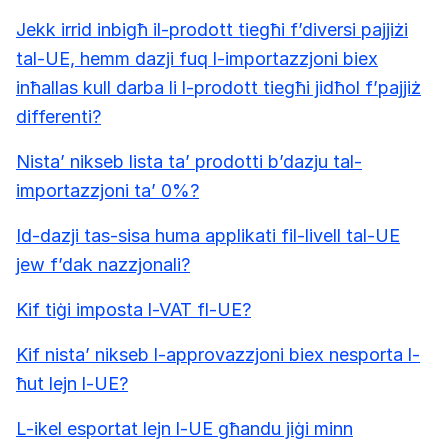
Jekk irrid inbigħ il-prodott tiegħi f’diversi pajjiżi
tal-UE, hemm dazji fuq l-importazzjoni biex
inħallas kull darba li l-prodott tiegħi jidħol f’pajjiż
differenti?
Nista’ nikseb lista ta’ prodotti b’dazju tal-
importazzjoni ta’ 0%?
Id-dazji tas-sisa huma applikati fil-livell tal-UE
jew f’dak nazzjonali?
Kif tiġi imposta l-VAT fl-UE?
Kif nista’ nikseb l-approvazzjoni biex nesporta l-
ħut lejn l-UE?
L-ikel esportat lejn l-UE għandu jiġi minn