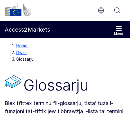
Mur għall-kontenut ewlieni
Kummissjoni Ewropea
Access2Markets
Menù
Home
Dwar
Glossarju
Glossarju
Biex tfittex terminu fil-glossarju, tista’ tuża l-
funzjoni tat-tiftix jew tibbrawżja l-lista ta’ termini