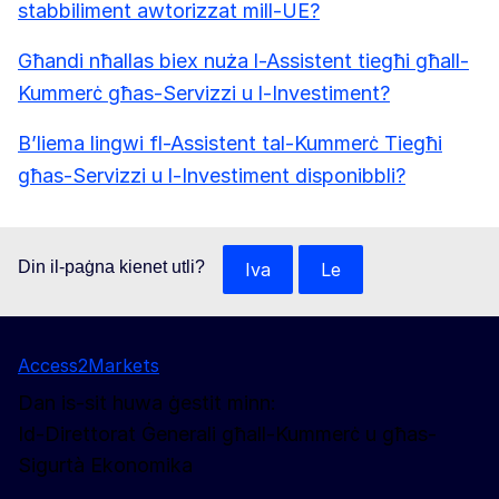
stabbiliment awtorizzat mill-UE?
Għandi nħallas biex nuża l-Assistent tiegħi għall-
Kummerċ għas-Servizzi u l-Investiment?
B’liema lingwi fl-Assistent tal-Kummerċ Tiegħi
għas-Servizzi u l-Investiment disponibbli?
Din il-paġna kienet utli?
Iva
Le
Access2Markets
Dan is-sit huwa ġestit minn:
Id-Direttorat Ġenerali għall-Kummerċ u għas-
Sigurtà Ekonomika
Segwina