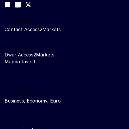
Join us on LinkedIn
#EUtrade
Trade-Off podcast
Ikkuntattjana
Contact Access2Markets
Dwarna
Dwar Access2Markets
Mappa tas-sit
Related sites
Business, Economy, Euro