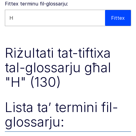
Fittex terminu fil-glossarju:
Fittex dan is-sit web
Fittex
Riżultati tat-tiftixa
tal-glossarju għal
"H" (130)
Lista ta’ termini fil-
glossarju: