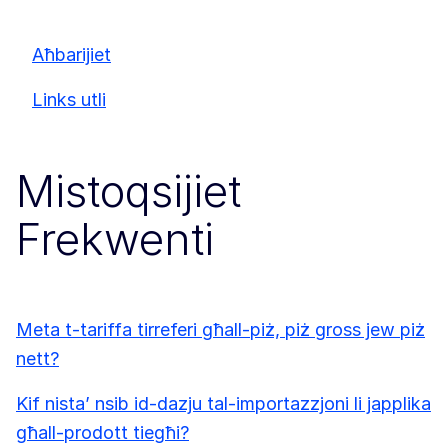
Aħbarijiet
Links utli
Mistoqsijiet
Frekwenti
Meta t-tariffa tirreferi għall-piż, piż gross jew piż
nett?
Kif nista’ nsib id-dazju tal-importazzjoni li japplika
għall-prodott tiegħi?