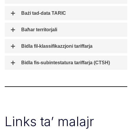
Bażi tad-data TARIC
Baħar territorjali
Bidla fil-klassifikazzjoni tariffarja
Bidla fis-subintestatura tariffarja (CTSH)
Links ta’ malajr