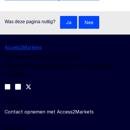
Was deze pagina nuttig?
Ja
Nee
Access2Markets
Deze site wordt beheerd door:
Directoraat-generaal Handel en Economische
Veiligheid
Volg ons
Join us on LinkedIn
#EUtrade
Trade-Off podcast
Contact
Contact opnemen met Access2Markets
Over ons