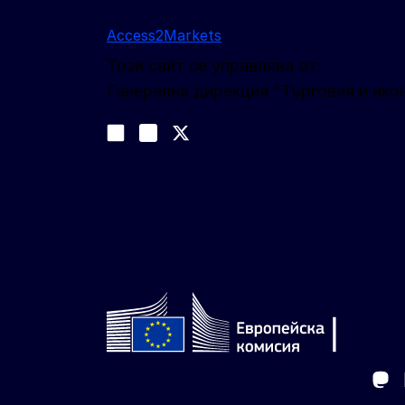
Access2Markets
Този сайт се управлява от:
Генерална дирекция "Търговия и ико
Следвайте ни
Join us on LinkedIn
#EUtrade
Trade-Off podcast
Ma
Follow the European Commission