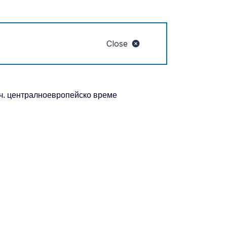
Close
0 ч. централноевропейско време