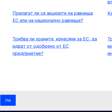
в
Прилагат ли се акцизите на равнище
К
ЕС или на национално равнище?
Трябва ли храните, изнасяни за ЕС, да
Т
идват от одобрено от ЕС
м
предприятие?
и
Не