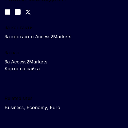
Следвайте ни
Join us on LinkedIn
#EUtrade
Trade-Off podcast
За контакти
За контакт с Access2Markets
За нас
За Access2Markets
Карта на сайта
Related sites
Business, Economy, Euro