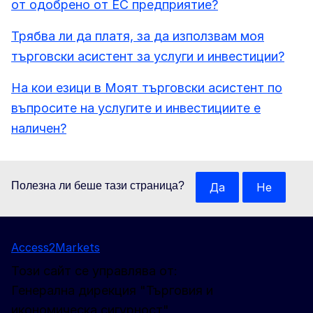
от одобрено от ЕС предприятие?
Трябва ли да платя, за да използвам моя
търговски асистент за услуги и инвестиции?
На кои езици в Моят търговски асистент по
въпросите на услугите и инвестициите е
наличен?
Полезна ли беше тази страница?
Да
Не
Access2Markets
Този сайт се управлява от:
Генерална дирекция "Търговия и
икономическа сигурност"