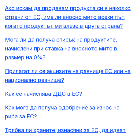
Ако искам да продавам продукта си в няколко
страни от ЕС, има ли вносно мито всеки път,
когато продуктът ми влезе в друга страна?
Мога ли да получа списък на продуктите,
начислени при ставка на вносното мито в
размер на 0%?
Прилагат ли се акцизите на равнище ЕС или на
национално равнище?
Как се начислява ДДС в ЕС?
Как мога да получа одобрение за износ на
риба за ЕС?
Трябва ли храните, изнасяни за ЕС, да идват