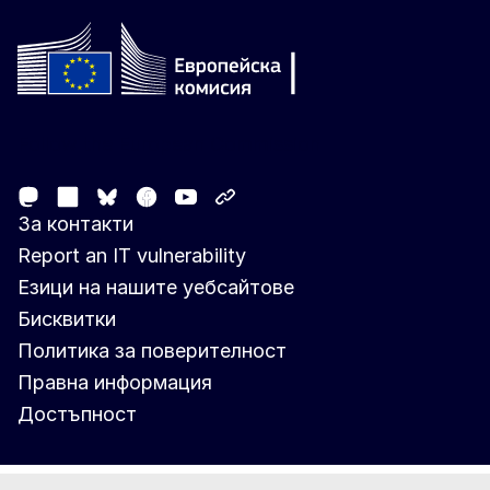
Follow the European Commission
Mastodon
LinkedIn
Facebook
Youtube
Other networks
Bluesky
За контакти
Report an IT vulnerability
Езици на нашите уебсайтове
Бисквитки
Политика за поверителност
Правна информация
Достъпност