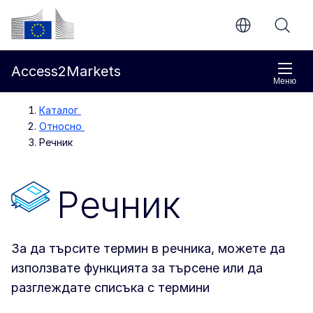
Направо към основното съдържание
Европейска комисия
Access2Markets
Меню
Каталог
Относно
Речник
Речник
За да търсите термин в речника, можете да
използвате функцията за търсене или да
разглеждате списъка с термини