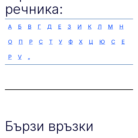
речника:
А
Б
В
Г
Д
Е
З
И
К
Л
М
Н
О
П
Р
С
Т
У
Ф
Х
Ц
Ю
C
E
P
V
„
Бързи връзки