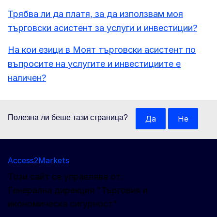
Трябва ли да платя, за да използвам моя
търговски асистент за услуги и инвестиции?
На кои езици в Моят търговски асистент по
въпросите на услугите и инвестициите е
наличен?
Полезна ли беше тази страница?
Да
Не
Access2Markets
Този сайт се управлява от:
Генерална дирекция "Търговия и
икономическа сигурност"
Следвайте ни