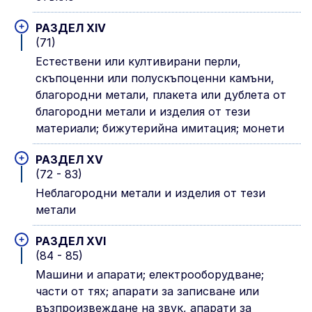
+
РАЗДЕЛ XIV
(71)
Естествени или култивирани перли,
скъпоценни или полускъпоценни камъни,
благородни метали, плакета или дублета от
благородни метали и изделия от тези
материали; бижутерийна имитация; монети
+
РАЗДЕЛ XV
(72 - 83)
Неблагородни метали и изделия от тези
метали
+
РАЗДЕЛ XVI
(84 - 85)
Машини и апарати; електрооборудване;
части от тях; апарати за записване или
възпроизвеждане на звук, апарати за