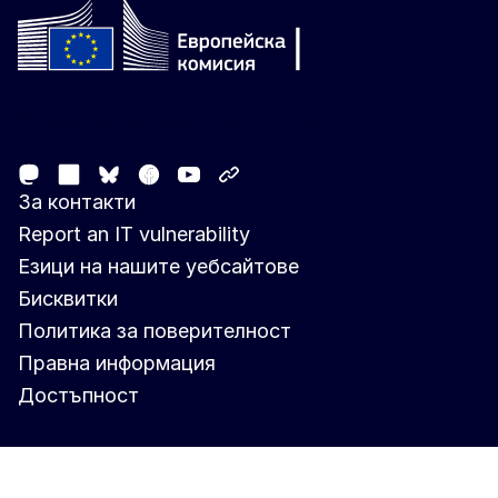
Follow the European Commission
Mastodon
LinkedIn
Facebook
Youtube
Other networks
Bluesky
За контакти
Report an IT vulnerability
Езици на нашите уебсайтове
Бисквитки
Политика за поверителност
Правна информация
Достъпност