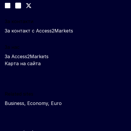
Join us on LinkedIn
#EUtrade
Trade-Off podcast
За контакти
За контакт с Access2Markets
За нас
За Access2Markets
Карта на сайта
Related sites
Business, Economy, Euro