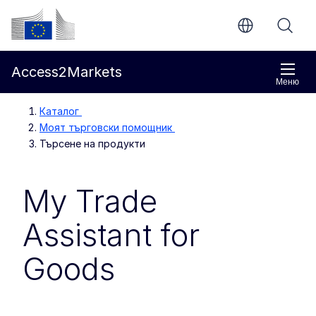
Направо към основното съдържание
Европейска комисия
Access2Markets
Меню
Каталог
Моят търговски помощник
Търсене на продукти
My Trade
Assistant for
Goods