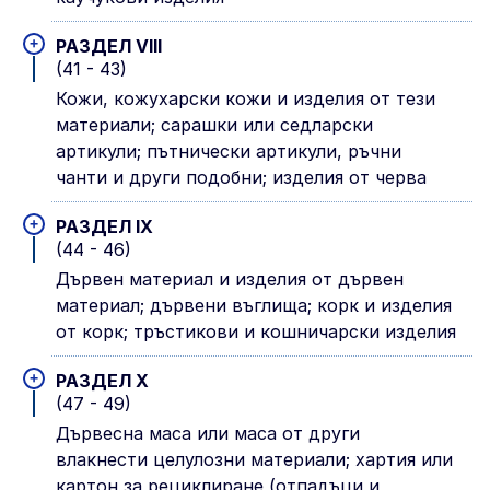
+
РАЗДЕЛ VIII
(41 - 43)
Кожи, кожухарски кожи и изделия от тези
материали; сарашки или седларски
артикули; пътнически артикули, ръчни
чанти и други подобни; изделия от черва
+
РАЗДЕЛ IX
(44 - 46)
Дървeн материал и изделия от дървен
материал; дървени въглища; корк и изделия
от корк; тръстикови и кошничарски изделия
+
РАЗДЕЛ X
(47 - 49)
Дървесна маса или маса от други
влакнести целулозни материали; хартия или
картон за рециклиране (отпадъци и