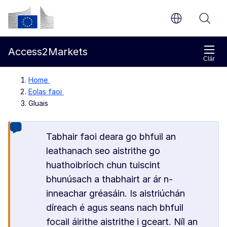
Chuig an bpríomhinneachar
Coimisiún Eorpach
Access2Markets
Clár
Home
Eolas faoi
Gluais
Tabhair faoi deara go bhfuil an
leathanach seo aistrithe go
huathoibríoch chun tuiscint
bhunúsach a thabhairt ar ár n-
inneachar gréasáin. Is aistriúchán
díreach é agus seans nach bhfuil
focail áirithe aistrithe i gceart. Níl an