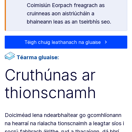
Coimisiún Eorpach freagrach as
cruinneas aon aistriúcháin a
bhaineann leas as an tseirbhís seo.
Téigh chuig leathanach na gluaise
Téarma gluaise:
Cruthúnas ar
thionscnamh
Doiciméad lena ndearbhaítear go gcomhlíonann
na hearraí na rialacha tionscnaimh a leagtar síos i
socrú fabhrach áirithe, rud a thacaíonn, dá bhrí