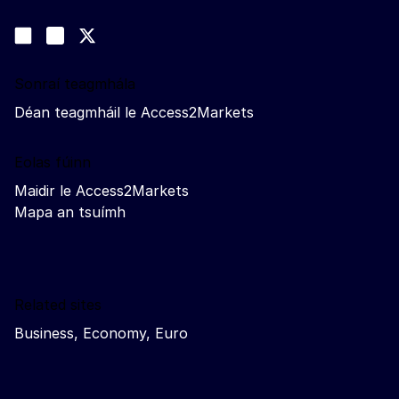
Lean muid
Join us on LinkedIn
#EUtrade
Trade-Off podcast
Sonraí teagmhála
Déan teagmháil le Access2Markets
Eolas fúinn
Maidir le Access2Markets
Mapa an tsuímh
Related sites
Business, Economy, Euro