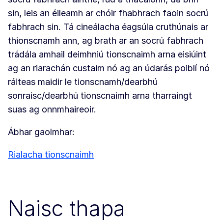
sin, leis an éileamh ar chóir fhabhrach faoin socrú
fabhrach sin. Tá cineálacha éagsúla cruthúnais ar
thionscnamh ann, ag brath ar an socrú fabhrach
trádála amhail deimhniú tionscnaimh arna eisiúint
ag an riarachán custaim nó ag an údarás poiblí nó
ráiteas maidir le tionscnamh/dearbhú
sonraisc/dearbhú tionscnaimh arna tharraingt
suas ag onnmhaireoir.
Ábhar gaolmhar:
Rialacha tionscnaimh
Naisc thapa