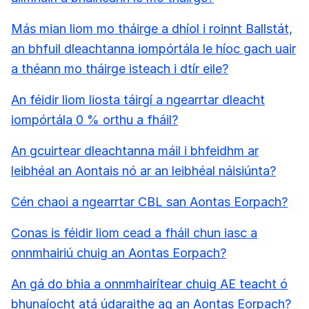
Más mian liom mo tháirge a dhíol i roinnt Ballstát,
an bhfuil dleachtanna iompórtála le híoc gach uair
a théann mo tháirge isteach i dtír eile?
An féidir liom liosta táirgí a ngearrtar dleacht
iompórtála 0 % orthu a fháil?
An gcuirtear dleachtanna máil i bhfeidhm ar
leibhéal an Aontais nó ar an leibhéal náisiúnta?
Cén chaoi a ngearrtar CBL san Aontas Eorpach?
Conas is féidir liom cead a fháil chun iasc a
onnmhairiú chuig an Aontas Eorpach?
An gá do bhia a onnmhairítear chuig AE teacht ó
bhunaíocht atá údaraithe ag an Aontas Eorpach?