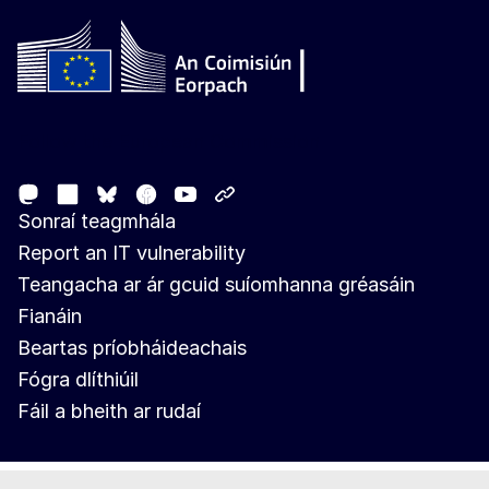
Follow the European Commission
Mastodon
LinkedIn
Facebook
Youtube
Other networks
Bluesky
Sonraí teagmhála
Report an IT vulnerability
Teangacha ar ár gcuid suíomhanna gréasáin
Fianáin
Beartas príobháideachais
Fógra dlíthiúil
Fáil a bheith ar rudaí