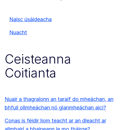
Naisc úsáideacha
Nuacht
Ceisteanna
Coitianta
Nuair a thagraíonn an taraif do mheáchan, an
bhfuil ollmheáchan nó glanmheáchan aici?
Conas is féidir liom teacht ar an dleacht ar
allmhairí a bhaineann le mo tháirge?