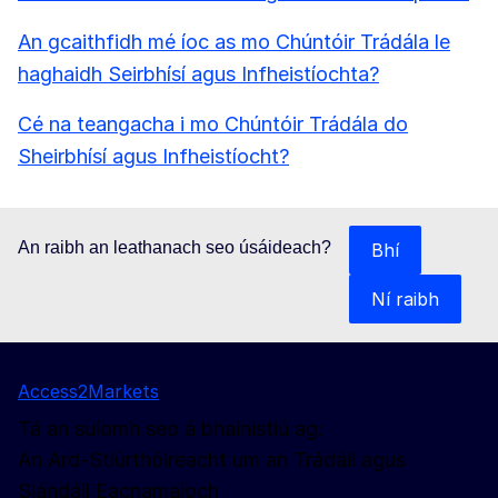
An gcaithfidh mé íoc as mo Chúntóir Trádála le
haghaidh Seirbhísí agus Infheistíochta?
Cé na teangacha i mo Chúntóir Trádála do
Sheirbhísí agus Infheistíocht?
An raibh an leathanach seo úsáideach?
Bhí
Ní raibh
Access2Markets
Tá an suíomh seo á bhainistiú ag:
An Ard-Stiúrthóireacht um an Trádáil agus
Slándáil Eacnamaíoch