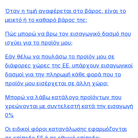
Όταν η τιμή αναφέρεται στο βάρος, είναι το
μεικτό ή το καθαρό βάρος της;
Πώς μπορώ να βρω τον εισαγωγικό δασμό που
ισχύει για το προϊόν μου;
Εάν θέλω να πουλάσω το προϊόν μου σε
διάφορες χώρες της ΕΕ, υπάρχουν εισαγωγικοί
δασμοί για την πληρωμή κάθε φορά που το
προϊόν μου εισέρχεται σε άλλη χώρα;
Μπορώ να λάβω κατάλογο προϊόντων που
χρεώνονται με συντελεστή κατά την εισαγωγή
0%
Οι ειδικοί φόροι κατανάλωσης εφαρμόζονται
σε επίπεδο ΕΕ ή σε εθνικό επίπεδο;