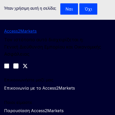
Ήταν χρήσιμη αυτή η σελίδα;
Ναι
Όχι
Access2Markets
Τον ιστότοπο αυτό διαχειρίζεται η:
Γενική Διεύθυνση Εμπορίου και Οικονομικής
Ασφάλειας
Ακολουθήστε μας
Join us on LinkedIn
#EUtrade
Trade-Off podcast
Επικοινωνήστε μαζί μας
Επικοινωνία με το Access2Markets
Ποιοι είμαστε
Παρουσίαση Access2Markets