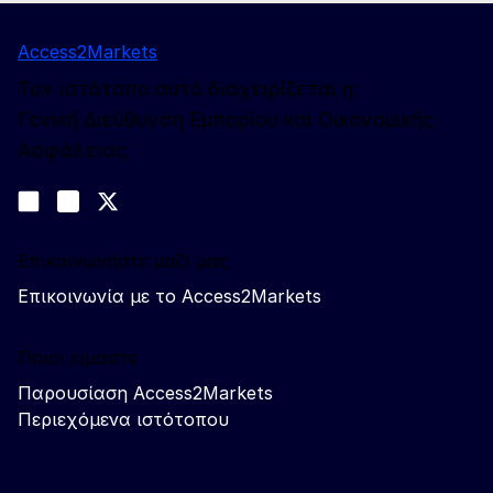
Access2Markets
Τον ιστότοπο αυτό διαχειρίζεται η:
Γενική Διεύθυνση Εμπορίου και Οικονομικής
Ασφάλειας
Ακολουθήστε μας
Join us on LinkedIn
#EUtrade
Trade-Off podcast
Επικοινωνήστε μαζί μας
Επικοινωνία με το Access2Markets
Ποιοι είμαστε
Παρουσίαση Access2Markets
Περιεχόμενα ιστότοπου