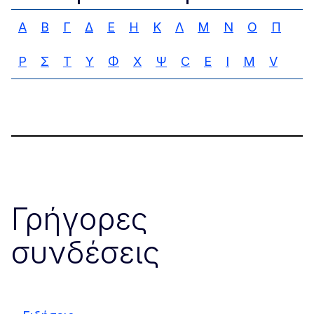
Α
Β
Γ
Δ
Ε
Η
Κ
Λ
Μ
Ν
Ο
Π
Ρ
Σ
Τ
Υ
Φ
Χ
Ψ
C
E
I
M
V
Γρήγορες
συνδέσεις