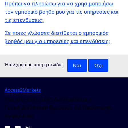
Πρέπει να πληρώσω για να χρησιμοποιήσω
τον εμπορικό βοηθό μου για τις υπηρεσίες και
τις επενδύσεις;
Σε ποιες γλώσσες διατίθεται ο εμπορικός
βοηθός μου για υπηρεσίες και επενδύσεις;
Ήταν χρήσιμη αυτή η σελίδα;
Ναι
Όχι
Access2Markets
Τον ιστότοπο αυτό διαχειρίζεται η:
Γενική Διεύθυνση Εμπορίου και Οικονομικής
Ασφάλειας
Ακολουθήστε μας