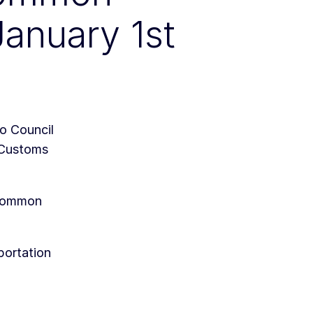
January 1st
o Council
 Customs
 Common
portation