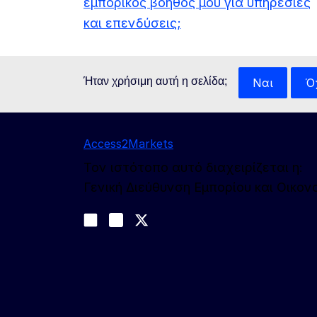
εμπορικός βοηθός μου για υπηρεσίες
και επενδύσεις;
Ήταν χρήσιμη αυτή η σελίδα;
Ναι
Ό
Access2Markets
Τον ιστότοπο αυτό διαχειρίζεται η:
Γενική Διεύθυνση Εμπορίου και Οικο
Ακολουθήστε μας
Join us on LinkedIn
#EUtrade
Trade-Off podcast