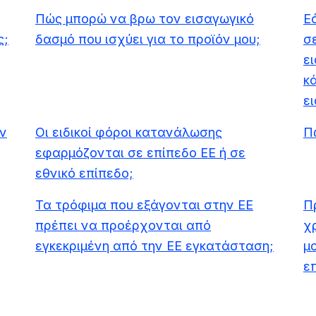
Πώς μπορώ να βρω τον εισαγωγικό
Ε
ς;
δασμό που ισχύει για το προϊόν μου;
σ
ε
κ
ε
ν
Οι ειδικοί φόροι κατανάλωσης
Π
εφαρμόζονται σε επίπεδο ΕΕ ή σε
εθνικό επίπεδο;
Τα τρόφιμα που εξάγονται στην ΕΕ
Π
πρέπει να προέρχονται από
χ
εγκεκριμένη από την ΕΕ εγκατάσταση;
μο
ε