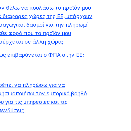
άν θέλω να πουλάσω το προϊόν μου
ε διάφορες χώρες της ΕΕ, υπάρχουν
ισαγωγικοί δασμοί για την πληρωμή
άθε φορά που το προϊόν μου
ισέρχεται σε άλλη χώρα;
ώς επιβαρύνεται ο ΦΠΑ στην ΕΕ;
ρέπει να πληρώσω για να
ρησιμοποιήσω τον εμπορικό βοηθό
υ για τις υπηρεσίες και τις
πενδύσεις;