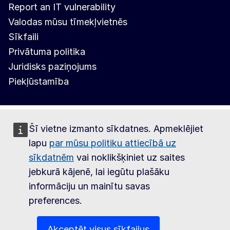
Report an IT vulnerability
Valodas mūsu tīmekļvietnēs
Sīkfaili
Privātuma politika
Juridisks paziņojums
Piekļūstamība
Šī vietne izmanto sīkdatnes. Apmeklējiet
lapu
par mūsu politiku attiecībā uz
sīkdatnēm
vai noklikšķiniet uz saites
jebkurā kājenē, lai iegūtu plašāku
informāciju un mainītu savas
preferences.
Akceptēt visus sīkfailus