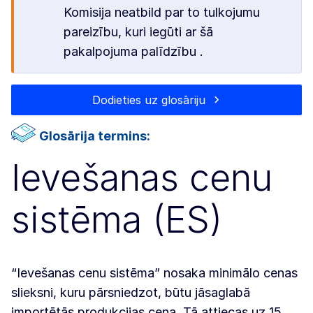
Komisija neatbild par to tulkojumu
pareizību, kuri iegūti ar šā
pakalpojuma palīdzību .
Dodieties uz glosāriju
Glosārija termins:
Ievešanas cenu
sistēma (ES)
“Ievešanas cenu sistēma” nosaka minimālo cenas
slieksni, kuru pārsniedzot, būtu jāsaglabā
importētās produkcijas cena. Tā attiecas uz 15