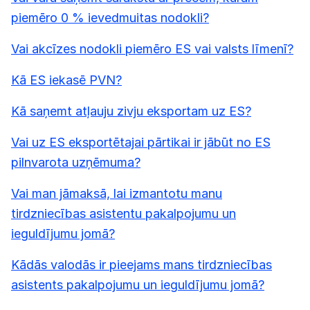
piemēro 0 % ievedmuitas nodokli?
Vai akcīzes nodokli piemēro ES vai valsts līmenī?
Kā ES iekasē PVN?
Kā saņemt atļauju zivju eksportam uz ES?
Vai uz ES eksportētajai pārtikai ir jābūt no ES
pilnvarota uzņēmuma?
Vai man jāmaksā, lai izmantotu manu
tirdzniecības asistentu pakalpojumu un
ieguldījumu jomā?
Kādās valodās ir pieejams mans tirdzniecības
asistents pakalpojumu un ieguldījumu jomā?