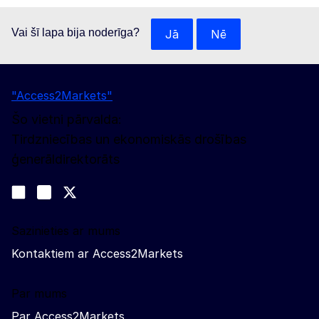
Vai šī lapa bija noderīga?
Jā
Nē
"Access2Markets"
Šo vietni pārvalda:
Tirdzniecības un ekonomiskās drošības
ģenerāldirektorāts
Sekojiet līdz mums
Join us on LinkedIn
#EUtrade
Trade-Off podcast
Sazinieties ar mums
Kontaktiem ar Access2Markets
Par mums
Par Access2Markets