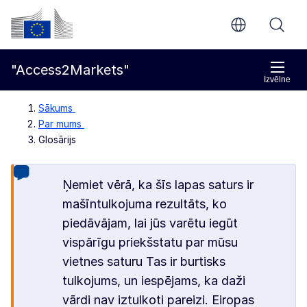
Pāriet uz galveno saturu
Eiropas Komisija
"Access2Markets"
Izvēlne
Sākums
Par mums
Glosārijs
Ņemiet vērā, ka šīs lapas saturs ir
mašīntulkojuma rezultāts, ko
piedāvājam, lai jūs varētu iegūt
vispārīgu priekšstatu par mūsu
vietnes saturu Tas ir burtisks
tulkojums, un iespējams, ka daži
vārdi nav iztulkoti pareizi. Eiropas