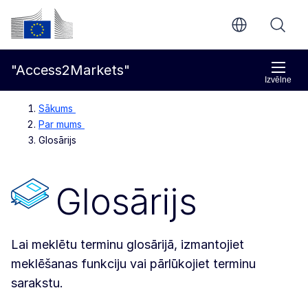
Pāriet uz galveno saturu
Eiropas Komisija
"Access2Markets"
Izvēlne
Sākums
Par mums
Glosārijs
Glosārijs
Lai meklētu terminu glosārijā, izmantojiet
meklēšanas funkciju vai pārlūkojiet terminu
sarakstu.