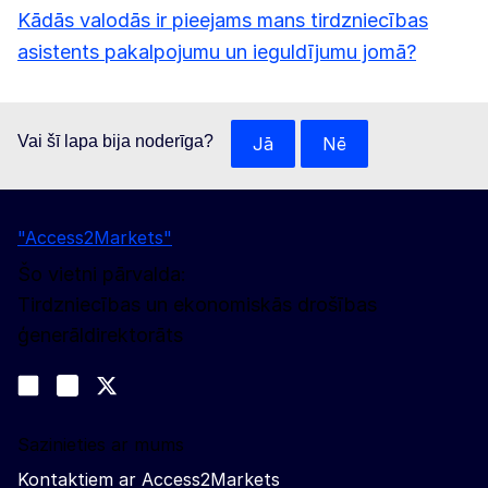
Kādās valodās ir pieejams mans tirdzniecības
asistents pakalpojumu un ieguldījumu jomā?
Vai šī lapa bija noderīga?
Jā
Nē
"Access2Markets"
Šo vietni pārvalda:
Tirdzniecības un ekonomiskās drošības
ģenerāldirektorāts
Sekojiet līdz mums
Join us on LinkedIn
#EUtrade
Trade-Off podcast
Sazinieties ar mums
Kontaktiem ar Access2Markets