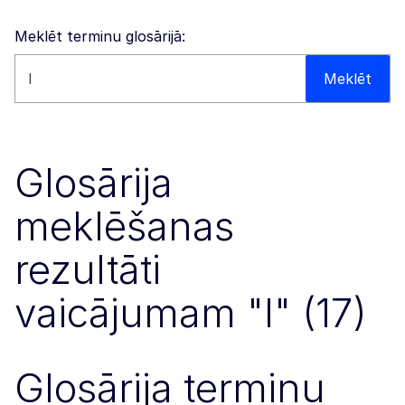
Meklēt terminu glosārijā:
Meklēt šajā tīmekļa vietnē
Meklēt
Glosārija
meklēšanas
rezultāti
vaicājumam "I" (17)
Glosārija terminu