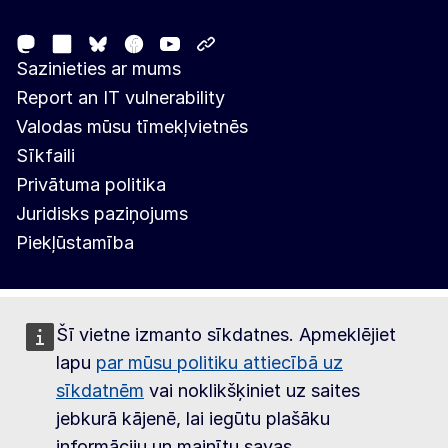
Mastodon
LinkedIn
Facebook
Youtube
Other networks
Bluesky
Sazinieties ar mums
Report an IT vulnerability
Valodas mūsu tīmekļvietnēs
Sīkfaili
Privātuma politika
Juridisks paziņojums
Piekļūstamība
Šī vietne izmanto sīkdatnes. Apmeklējiet
lapu
par mūsu politiku attiecībā uz
sīkdatnēm
vai noklikšķiniet uz saites
jebkurā kājenē, lai iegūtu plašāku
informāciju un mainītu savas