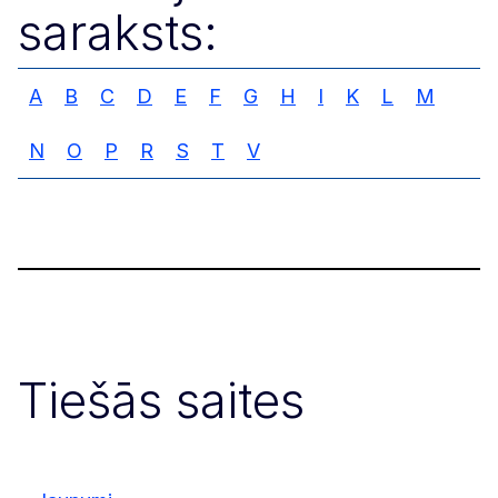
saraksts:
A
B
C
D
E
F
G
H
I
K
L
M
N
O
P
R
S
T
V
Tiešās saites