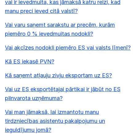
vai ir ievedmuita, kas jāmaksā katru reizi, kad
manu preci ieved citā valstī?
Vai varu saņemt sarakstu ar precēm, kurām
piemēro 0 % ievedmuitas nodokli?
Vai akcīzes nodokli piemēro ES vai valsts līmenī?
Kā ES iekasē PVN?
Kā saņemt atļauju zivju eksportam uz ES?
Vai uz ES eksportētajai pārtikai ir jābūt no ES
pilnvarota uzņēmuma?
Vai man jāmaksā, lai izmantotu manu
tirdzniecības asistentu pakalpojumu un
ieguldījumu jomā?