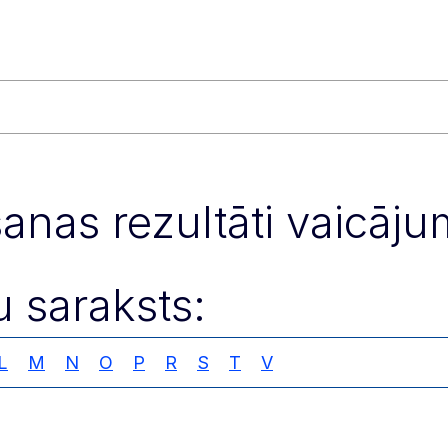
anas rezultāti vaicāju
u saraksts:
L
M
N
O
P
R
S
T
V