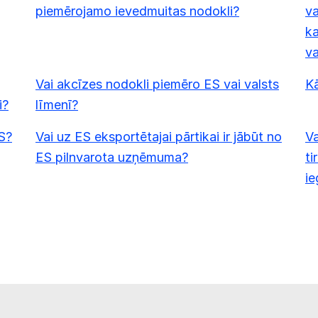
piemērojamo ievedmuitas nodokli?
va
ka
va
Vai akcīzes nodokli piemēro ES vai valsts
K
i?
līmenī?
S?
Vai uz ES eksportētajai pārtikai ir jābūt no
Va
ES pilnvarota uzņēmuma?
ti
ie