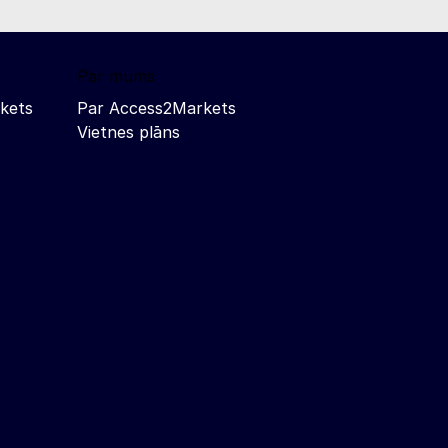
Par mums
kets
Par Access2Markets
Vietnes plāns