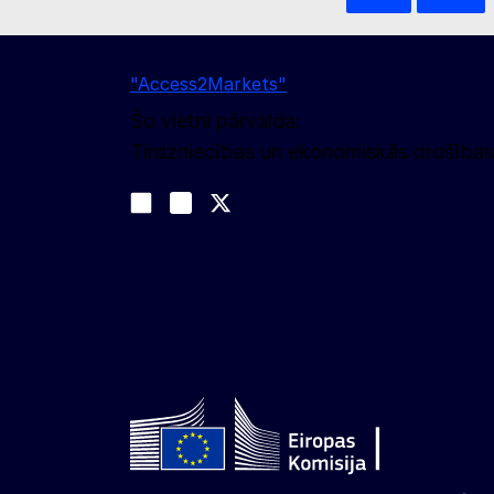
"Access2Markets"
Šo vietni pārvalda:
Tirdzniecības un ekonomiskās drošības
Sekojiet līdz mums
Join us on LinkedIn
#EUtrade
Trade-Off podcast