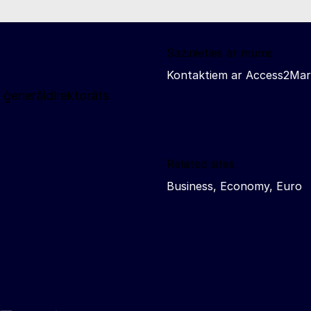
Sazinieties ar mums
Kontaktiem ar Access2Mar
 ģenerāldirektorāts
Related sites
Business, Economy, Euro