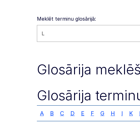
Meklēt terminu glosārijā:
Meklēt šajā tīmekļa vietnē
Glosārija meklēš
Glosārija termin
A
B
C
D
E
F
G
H
I
K