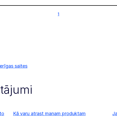
1
1
rīgas saites
utājumi
uto
Kā varu atrast manam produktam
Ja