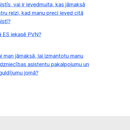
lstīs, vai ir ievedmuita, kas jāmaksā
tru reizi, kad manu preci ieved citā
lstī?
ā ES iekasē PVN?
i man jāmaksā, lai izmantotu manu
rdzniecības asistentu pakalpojumu un
guldījumu jomā?