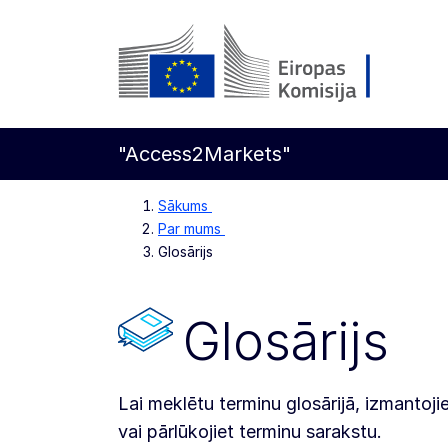
Pāriet uz galveno saturu
Eiropas Komisija
"Access2Markets"
Sākums
Par mums
Glosārijs
Glosārijs
Lai meklētu terminu glosārijā, izmantoj
vai pārlūkojiet terminu sarakstu.