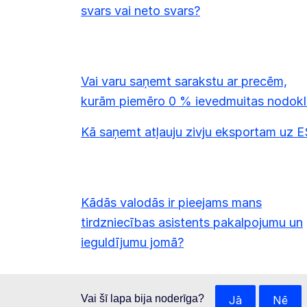
svars vai neto svars?
Vai varu saņemt sarakstu ar precēm,
kurām piemēro 0 % ievedmuitas nodokl
Kā saņemt atļauju zivju eksportam uz E
Kādās valodās ir pieejams mans
tirdzniecības asistents pakalpojumu un
ieguldījumu jomā?
Vai šī lapa bija noderīga?
Jā
Nē