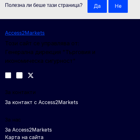
Полезна ли беше тази страница?
Да
Не
Access2Markets
Този сайт се управлява от:
Генерална дирекция "Търговия и
икономическа сигурност"
Следвайте ни
Join us on LinkedIn
#EUtrade
Trade-Off podcast
За контакти
За контакт с Access2Markets
За нас
За Access2Markets
Карта на сайта