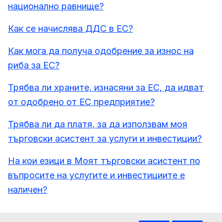
национално равнище?
Как се начислява ДДС в ЕС?
Как мога да получа одобрение за износ на
риба за ЕС?
Трябва ли храните, изнасяни за ЕС, да идват
от одобрено от ЕС предприятие?
Трябва ли да платя, за да използвам моя
търговски асистент за услуги и инвестиции?
На кои езици в Моят търговски асистент по
въпросите на услугите и инвестициите е
наличен?