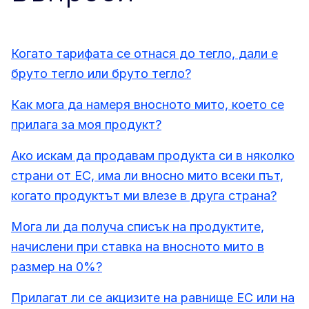
Когато тарифата се отнася до тегло, дали е
бруто тегло или бруто тегло?
Как мога да намеря вносното мито, което се
прилага за моя продукт?
Ако искам да продавам продукта си в няколко
страни от ЕС, има ли вносно мито всеки път,
когато продуктът ми влезе в друга страна?
Мога ли да получа списък на продуктите,
начислени при ставка на вносното мито в
размер на 0%?
Прилагат ли се акцизите на равнище ЕС или на