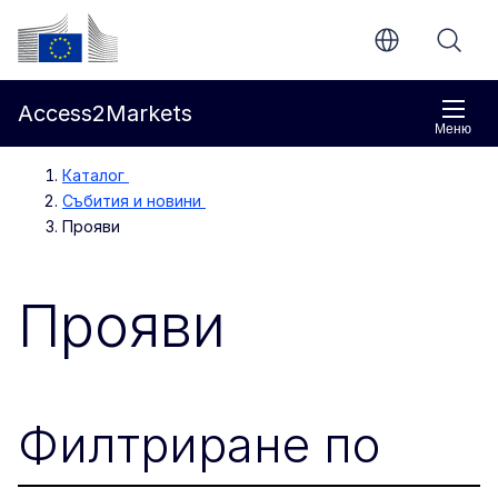
Направо към основното съдържание
Европейска комисия
Access2Markets
Меню
Каталог
Събития и новини
Прояви
Прояви
Филтриране по