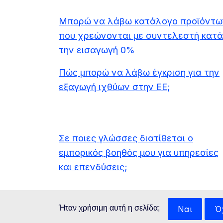
Μπορώ να λάβω κατάλογο προϊόντω
που χρεώνονται με συντελεστή κατά
την εισαγωγή 0%
Πώς μπορώ να λάβω έγκριση για την
εξαγωγή ιχθύων στην ΕΕ;
Σε ποιες γλώσσες διατίθεται ο
εμπορικός βοηθός μου για υπηρεσίες
και επενδύσεις;
Ήταν χρήσιμη αυτή η σελίδα;
Ναι
Ό