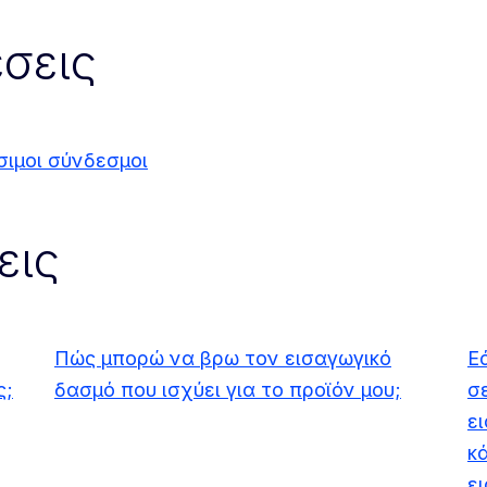
σεις
σιμοι σύνδεσμοι
εις
Πώς μπορώ να βρω τον εισαγωγικό
Ε
ς;
δασμό που ισχύει για το προϊόν μου;
σ
ε
κ
ε