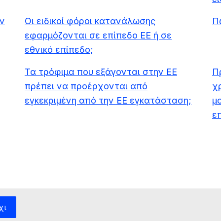
ν
Οι ειδικοί φόροι κατανάλωσης
Π
εφαρμόζονται σε επίπεδο ΕΕ ή σε
εθνικό επίπεδο;
Τα τρόφιμα που εξάγονται στην ΕΕ
Π
πρέπει να προέρχονται από
χ
εγκεκριμένη από την ΕΕ εγκατάσταση;
μο
ε
χι