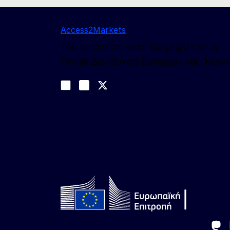
Access2Markets
Τον ιστότοπο αυτό διαχειρίζεται η:
Γενική Διεύθυνση Εμπορίου και Οικο
Ακολουθήστε μας
Join us on LinkedIn
#EUtrade
Trade-Off podcast
Ma
Follow the European Commission