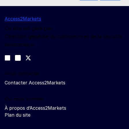
Access2Markets
Ce site est géré par:
Direction générale du commerce et de la sécurité
économique
Nous suivre
Join us on LinkedIn
#EUtrade
Trade-Off podcast
Nous contacter
Contacter Access2Markets
Qui nous sommes
À propos d’Access2Markets
Plan du site