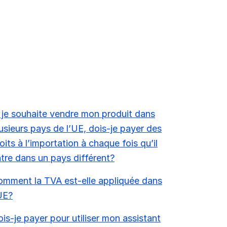
 je souhaite vendre mon produit dans
usieurs pays de l’UE, dois-je payer des
oits à l’importation à chaque fois qu’il
tre dans un pays différent?
mment la TVA est-elle appliquée dans
UE?
is-je payer pour utiliser mon assistant