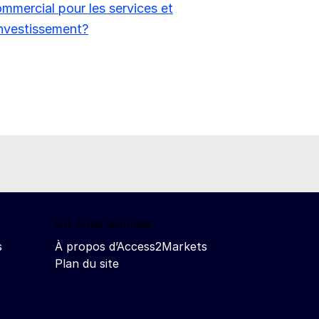
mmercial pour les services et
investissement?
Qui nous sommes
s
À propos d’Access2Markets
Plan du site