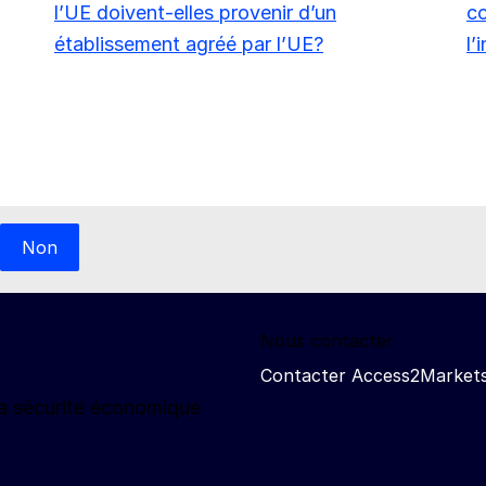
l’UE doivent-elles provenir d’un
co
établissement agréé par l’UE?
l’
Non
Nous contacter
Contacter Access2Market
la sécurité économique