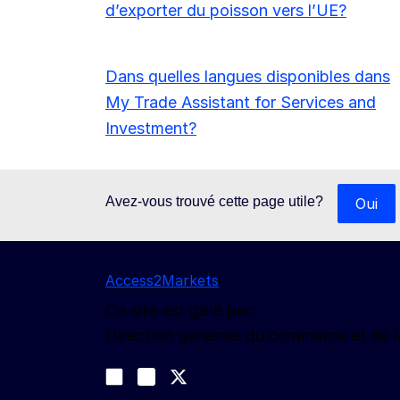
d’exporter du poisson vers l’UE?
Dans quelles langues disponibles dans
My Trade Assistant for Services and
Investment?
Avez-vous trouvé cette page utile?
Oui
Access2Markets
Ce site est géré par:
Direction générale du commerce et de 
Nous suivre
Join us on LinkedIn
#EUtrade
Trade-Off podcast