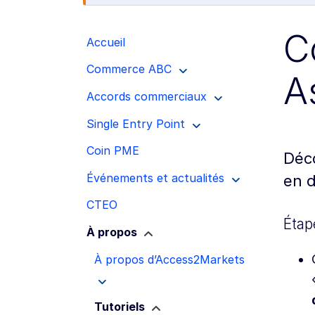
C
Accueil
Commerce ABC
A
Accords commerciaux
Single Entry Point
Coin PME
Déco
Événements et actualités
en d
CTEO
Étap
À propos
À propos d’Access2Markets
Tutoriels