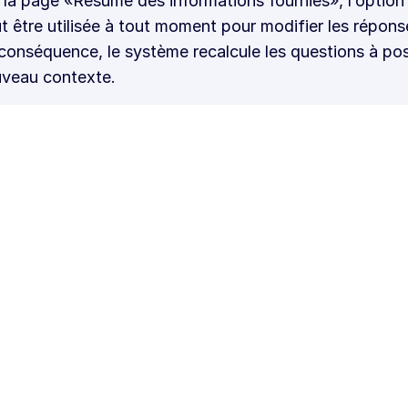
 la page «Résumé des informations fournies», l’option
t être utilisée à tout moment pour modifier les répon
conséquence, le système recalcule les questions à pos
veau contexte.