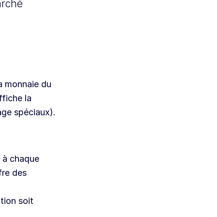
arché
la monnaie du
fiche la
age spéciaux).
e à chaque
fre des
tion soit