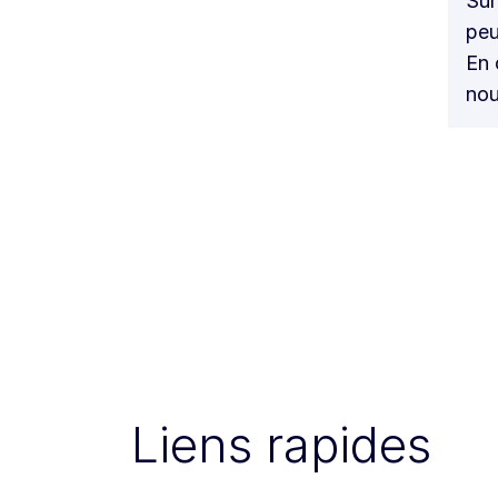
Sur
peu
En 
nou
Liens rapides