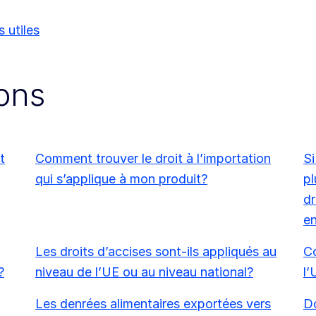
s utiles
ions
t
Comment trouver le droit à l’importation
Si
qui s’applique à mon produit?
pl
dr
en
Les droits d’accises sont-ils appliqués au
Co
?
niveau de l’UE ou au niveau national?
l’
Les denrées alimentaires exportées vers
Do