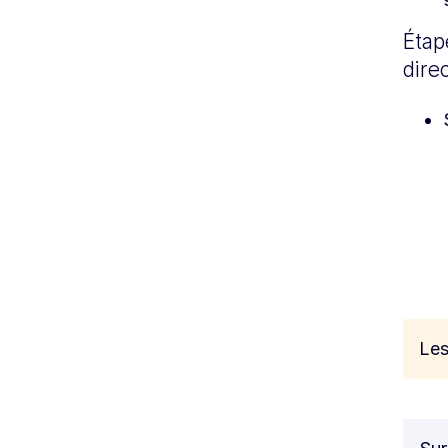
Étape
dire
Les