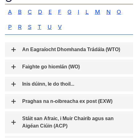
A
B
C
D
E
F
G
I
L
M
N
O
P
R
S
T
U
V
An Eagraíocht Dhomhanda Trádála (WTO)
Faighte go hiomlán (WO)
Inis dúinn, le do thoil...
Praghas na n-oibreacha ex post (EXW)
Stáit san Afraic, i Muir Chairib agus san
Aigéan Ciúin (ACP)