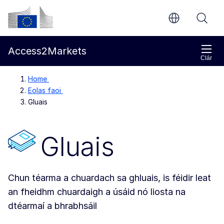
Chuig an bpríomhinneachar
Coimisiún Eorpach
Access2Markets
Clár
Home
Eolas faoi
Gluais
Gluais
Chun téarma a chuardach sa ghluais, is féidir leat
an fheidhm chuardaigh a úsáid nó liosta na
dtéarmaí a bhrabhsáil