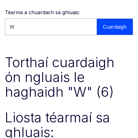
Téarma a chuardach sa ghluais:
Cuardaigh an suíomh gréasáin seo
Cuardaigh
Torthaí cuardaigh
ón ngluais le
haghaidh "W" (6)
Liosta téarmaí sa
ghluais: