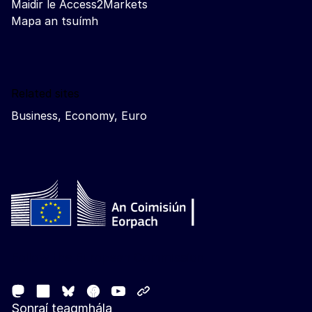
Maidir le Access2Markets
Mapa an tsuímh
Related sites
Business, Economy, Euro
Follow the European Commission
Mastodon
LinkedIn
Facebook
Youtube
Other networks
Bluesky
Sonraí teagmhála