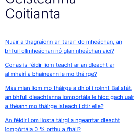
Coitianta
Nuair a thagraíonn an taraif do mheáchan, an
bhfuil ollmheáchan nó glanmheáchan aici?
Conas is féidir liom teacht ar an dleacht ar
allmhairí a bhaineann le mo tháirge?
Más mian liom mo tháirge a dhíol i roinnt Ballstát,
an bhfuil dleachtanna iompórtála le híoc gach uair
a théann mo tháirge isteach i dtír eile?
An féidir liom liosta táirgí a ngearrtar dleacht
iompórtála 0 % orthu a fháil?