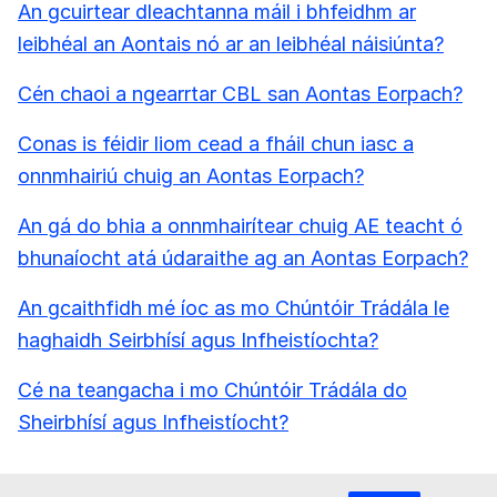
An gcuirtear dleachtanna máil i bhfeidhm ar
leibhéal an Aontais nó ar an leibhéal náisiúnta?
Cén chaoi a ngearrtar CBL san Aontas Eorpach?
Conas is féidir liom cead a fháil chun iasc a
onnmhairiú chuig an Aontas Eorpach?
An gá do bhia a onnmhairítear chuig AE teacht ó
bhunaíocht atá údaraithe ag an Aontas Eorpach?
An gcaithfidh mé íoc as mo Chúntóir Trádála le
haghaidh Seirbhísí agus Infheistíochta?
Cé na teangacha i mo Chúntóir Trádála do
Sheirbhísí agus Infheistíocht?