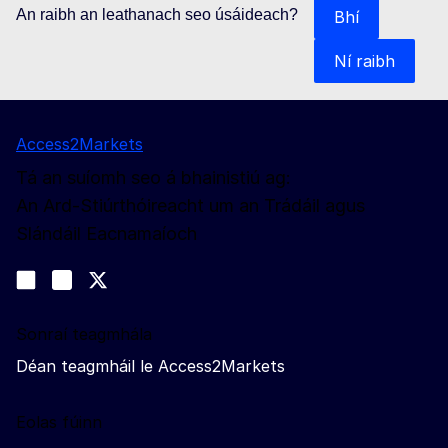
An raibh an leathanach seo úsáideach?
Bhí
Ní raibh
Access2Markets
Tá an suíomh seo á bhainistiú ag:
An Ard-Stiúrthóireacht um an Trádáil agus
Slándáil Eacnamaíoch
Lean muid
Join us on LinkedIn
#EUtrade
Trade-Off podcast
Sonraí teagmhála
Déan teagmháil le Access2Markets
Eolas fúinn