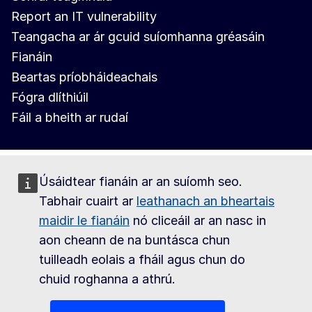
Report an IT vulnerability
Teangacha ar ár gcuid suíomhanna gréasáin
Fianáin
Beartas príobháideachais
Fógra dlíthiúil
Fáil a bheith ar rudaí
Úsáidtear fianáin ar an suíomh seo.
Tabhair cuairt ar
leathanach an bheartais
maidir le fianáin
nó cliceáil ar an nasc in
aon cheann de na buntásca chun
tuilleadh eolais a fháil agus chun do
chuid roghanna a athrú.