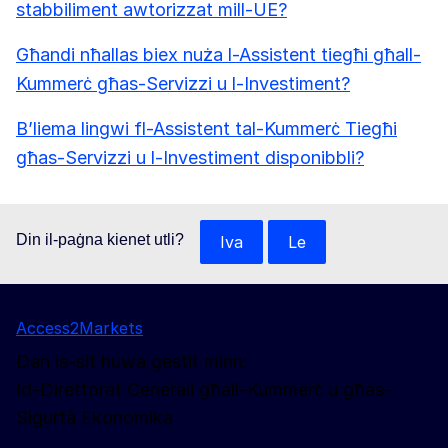
stabbiliment awtorizzat mill-UE?
Għandi nħallas biex nuża l-Assistent tiegħi għall-
Kummerċ għas-Servizzi u l-Investiment?
B’liema lingwi fl-Assistent tal-Kummerċ Tiegħi
għas-Servizzi u l-Investiment disponibbli?
Din il-paġna kienet utli?
Iva
Le
Access2Markets
Dan is-sit huwa ġestit minn:
Id-Direttorat Ġenerali għall-Kummerċ u għas-
Sigurtà Ekonomika
Segwina