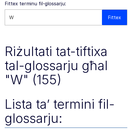
Fittex terminu fil-glossarju:
Fittex dan is-sit web
Fittex
Riżultati tat-tiftixa
tal-glossarju għal
"W" (155)
Lista ta’ termini fil-
glossarju: