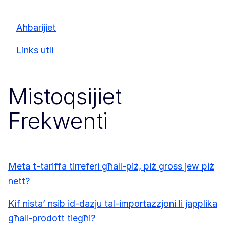
Aħbarijiet
Links utli
Mistoqsijiet
Frekwenti
Meta t-tariffa tirreferi għall-piż, piż gross jew piż
nett?
Kif nista’ nsib id-dazju tal-importazzjoni li japplika
għall-prodott tiegħi?