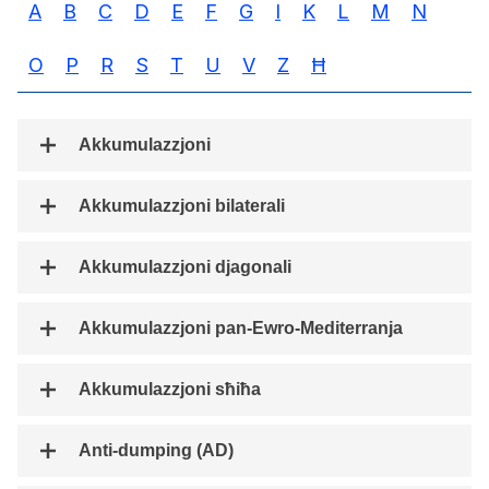
A
B
C
D
E
F
G
I
K
L
M
N
O
P
R
S
T
U
V
Z
Ħ
Akkumulazzjoni
Akkumulazzjoni bilaterali
Akkumulazzjoni djagonali
Akkumulazzjoni pan-Ewro-Mediterranja
Akkumulazzjoni sħiħa
Anti-dumping (AD)