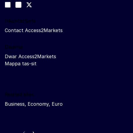
Join us on LinkedIn
#EUtrade
Trade-Off podcast
Ikkuntattjana
Contact Access2Markets
Dwarna
Dwar Access2Markets
Mappa tas-sit
Related sites
Business, Economy, Euro