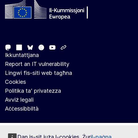
Follow the European Commission
Mastodon
LinkedIn
Facebook
Youtube
Other networks
Bluesky
Ikkuntattjana
Report an IT vulnerability
Lingwi fis-siti web tagħna
Cookies
Politika ta’ privatezza
Avviż legali
Aċċessibbiltà
Dan is-sit juża l-cookies. Żur
il-paġna