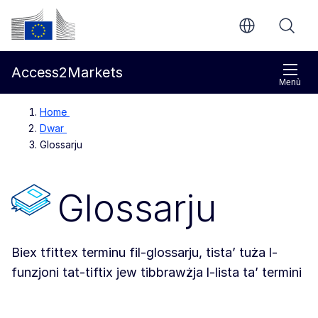
Mur għall-kontenut ewlieni
Kummissjoni Ewropea
Access2Markets
Menù
Home
Dwar
Glossarju
Glossarju
Biex tfittex terminu fil-glossarju, tista’ tuża l-
funzjoni tat-tiftix jew tibbrawżja l-lista ta’ termini