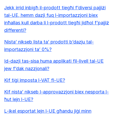
Jekk irrid inbigħ il-prodott tiegħi f’diversi pajjiżi
tal-UE, hemm dazji fuq l-importazzjoni biex
inħallas kull darba li l-prodott tiegħi jidħol f’pajjiż
differenti?
Nista’ nikseb lista ta’ prodotti b’dazju tal-
importazzjoni ta’ 0%?
Id-dazji tas-sisa huma applikati fil-livell tal-UE
jew f’dak nazzjonali?
Kif tiġi imposta l-VAT fl-UE?
Kif nista’ nikseb l-approvazzjoni biex nesporta l-
ħut lejn l-UE?
L-ikel esportat lejn l-UE għandu jiġi minn