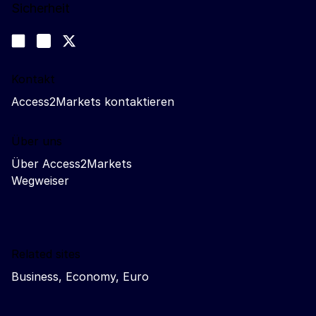
Sicherheit
Folgen Sie uns
Join us on LinkedIn
#EUtrade
Trade-Off podcast
Kontakt
Access2Markets kontaktieren
Über uns
Über Access2Markets
Wegweiser
Related sites
Business, Economy, Euro