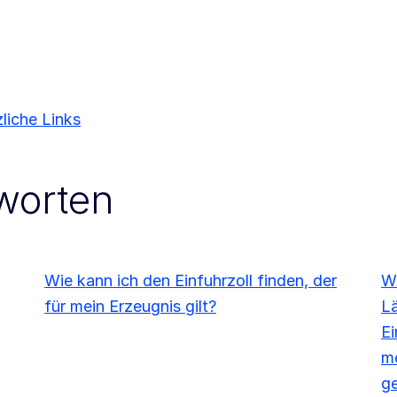
liche Links
worten
Wie kann ich den Einfuhrzoll finden, der
We
für mein Erzeugnis gilt?
L
Ei
me
ge