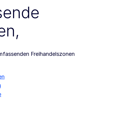
ssende
en,
umfassenden Freihandelszonen
en
u
e