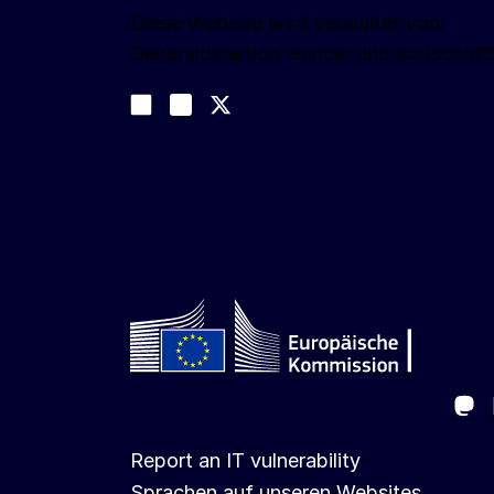
Diese Website wird verwaltet von:
Generaldirektion Handel und wirtschaftl
Folgen Sie uns
Join us on LinkedIn
#EUtrade
Trade-Off podcast
Ma
Follow the European Commission
Report an IT vulnerability
Sprachen auf unseren Websites