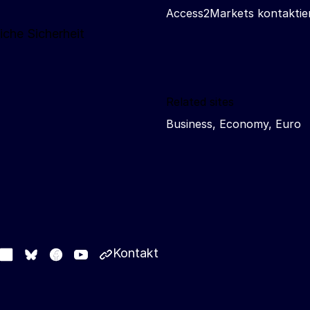
Access2Markets kontaktie
iche Sicherheit
Related sites
Business, Economy, Euro
Kontakt
stodon
LinkedIn
Facebook
Youtube
Other networks
Bluesky