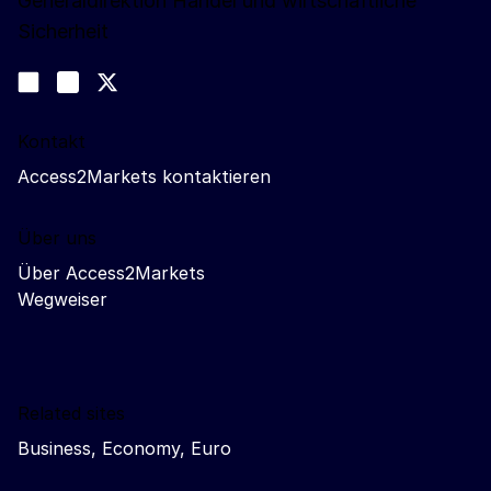
Generaldirektion Handel und wirtschaftliche
Sicherheit
Folgen Sie uns
Join us on LinkedIn
#EUtrade
Trade-Off podcast
Kontakt
Access2Markets kontaktieren
Über uns
Über Access2Markets
Wegweiser
Related sites
Business, Economy, Euro