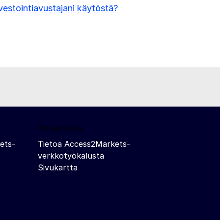
vestointiavustajani käytöstä?
Perustietoa
ets-
Tietoa Access2Markets-
verkkotyökalusta
Sivukartta