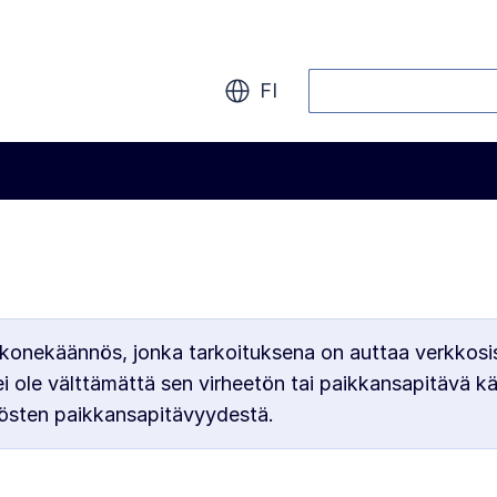
Haku
FI
konekäännös, jonka tarkoituksena on auttaa verkkosi
ole välttämättä sen virheetön tai paikkansapitävä k
östen paikkansapitävyydestä.