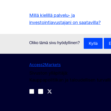
Millä kielillä palvelu- ja
investointiavustajani on saatavilla?
Oliko tämä sivu hyödyllinen?
Kyllä
E
Access2Markets
Sivuston ylläpitäjä:
Kauppapolitiikan ja taloudellisen turva
Sosiaalinen media
Join us on LinkedIn
#EUtrade
Trade-Off podcast