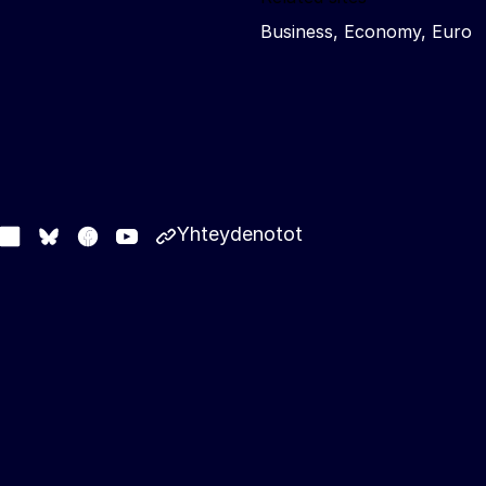
Business, Economy, Euro
Yhteydenotot
stodon
LinkedIn
Facebook
Youtube
Other networks
Bluesky