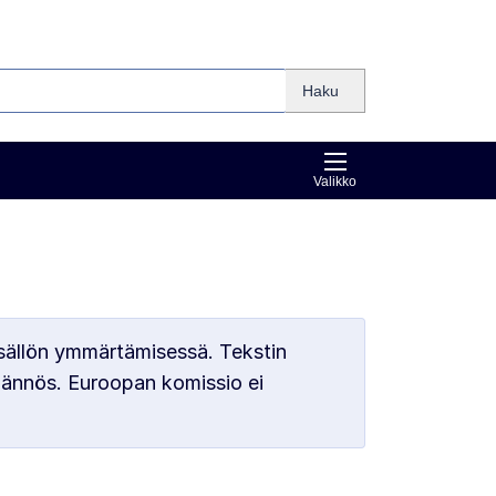
Haku
Valikko
sällön ymmärtämisessä. Tekstin
äännös. Euroopan komissio ei