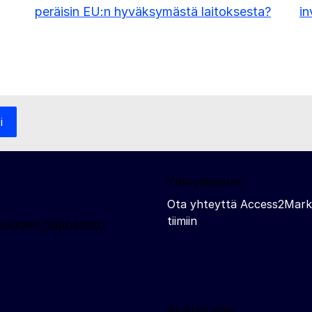
peräisin EU:n hyväksymästä laitoksesta?
in
i
Yhteydenotot
Ota yhteyttä Access2Mark
tiimiin
llisuuden pääosasto
Related sites