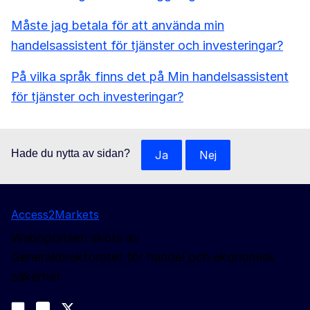
Måste jag betala för att använda min
handelsassistent för tjänster och investeringar?
På vilka språk finns det på Min handelsassistent
för tjänster och investeringar?
Hade du nytta av sidan?
Ja
Nej
Access2Markets
Webbplatsen sköts av
Generaldirektoratet för handel och ekonomisk
säkerhet
Följ oss
Join us on LinkedIn
#EUtrade