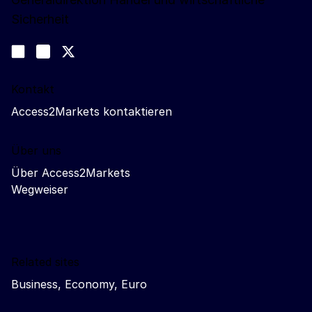
Sicherheit
Folgen Sie uns
Join us on LinkedIn
#EUtrade
Trade-Off podcast
Kontakt
Access2Markets kontaktieren
Über uns
Über Access2Markets
Wegweiser
Related sites
Business, Economy, Euro