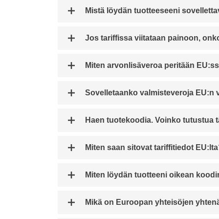
Mistä löydän tuotteeseeni sovelletta
Jos tariffissa viitataan painoon, on
Miten arvonlisäveroa peritään EU:s
Sovelletaanko valmisteveroja EU:n va
Haen tuotekoodia. Voinko tutustua tä
Miten saan sitovat tariffitiedot EU:lt
Miten löydän tuotteeni oikean kood
Mikä on Euroopan yhteisöjen yhtenäis