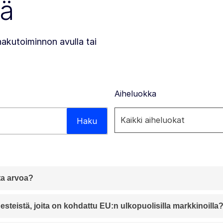
yä
hakutoiminnon avulla tai
Aiheluokka
Haku
sta arvoa?
esteistä, joita on kohdattu EU:n ulkopuolisilla markkinoilla