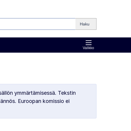
Haku
Valikko
sällön ymmärtämisessä. Tekstin
äännös. Euroopan komissio ei