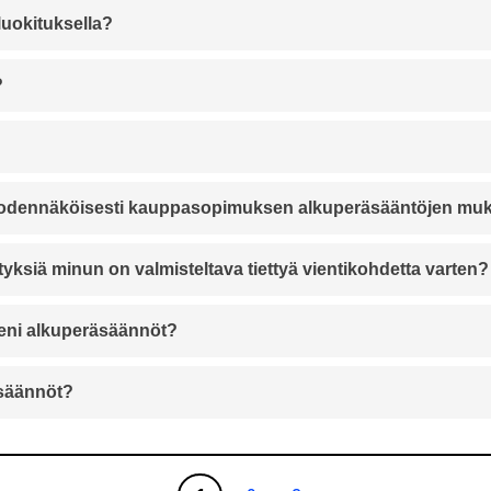
luokituksella?
?
ni todennäköisesti kauppasopimuksen alkuperäsääntöjen mu
ityksiä minun on valmisteltava tiettyä vientikohdetta varten?
eeni alkuperäsäännöt?
äsäännöt?