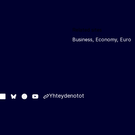
Related sites
Business, Economy, Euro
Yhteydenotot
stodon
LinkedIn
Facebook
Youtube
Other networks
Bluesky