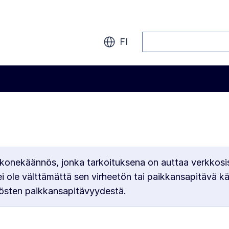
Haku
FI
konekäännös, jonka tarkoituksena on auttaa verkkosi
ole välttämättä sen virheetön tai paikkansapitävä k
östen paikkansapitävyydestä.