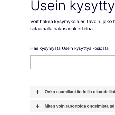
Usein kysytt
Voit hakea kysymyksiä eri tavoin: joko 
selaamalla hakusanaluetteloa
Hae kysymystä Usein kysyttyä -osiosta
Hae tältä sivustolta
Onko saamillani tiedoilla oikeudelli
Miten voin raportoida ongelmista tai 