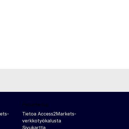
Perustietoa
ets-
Tietoa Access2Markets-
verkkotyökalusta
Sivukartta