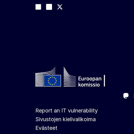
Sosiaalinen media
Join us on LinkedIn
#EUtrade
Trade-Off podcast
Ma
Follow the European Commission
Report an IT vulnerability
Sivustojen kielivalikoima
Evästeet