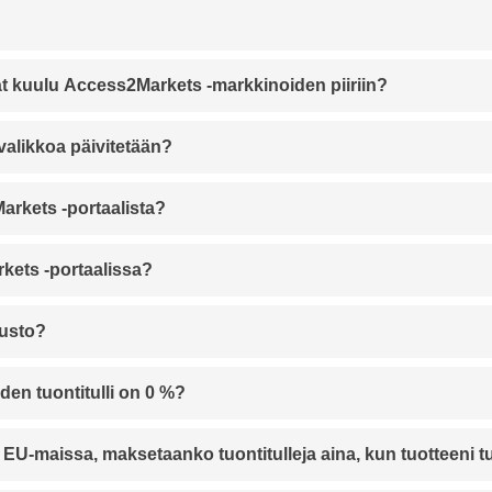
vät kuulu Access2Markets -markkinoiden piiriin?
alikkoa päivitetään?
arkets -portaalista?
rkets -portaalissa?
vusto?
iden tuontitulli on 0 %?
 EU-maissa, maksetaanko tuontitulleja aina, kun tuotteeni