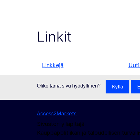
Linkit
Linkkejä
Uuti
Oliko tämä sivu hyödyllinen?
Kyllä
E
Access2Markets
Sivuston ylläpitäjä:
Kauppapolitiikan ja taloudellisen turva