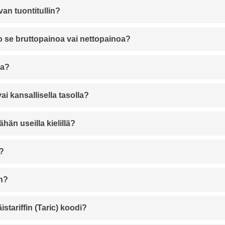
van tuontitullin?
ko se bruttopainoa vai nettopainoa?
sa?
i kansallisella tasolla?
hän useilla kielillä?
a?
in?
tariffin (Taric) koodi?