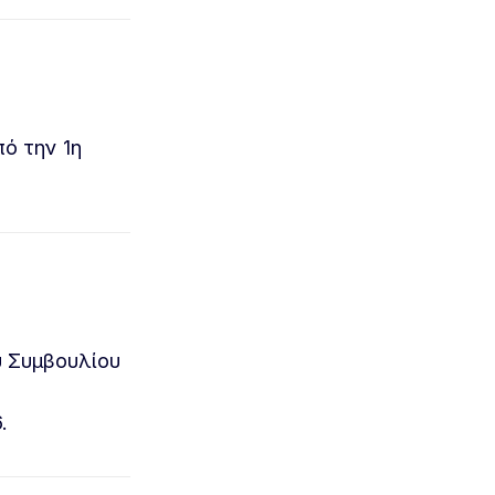
ό την 1η
υ Συμβουλίου
.