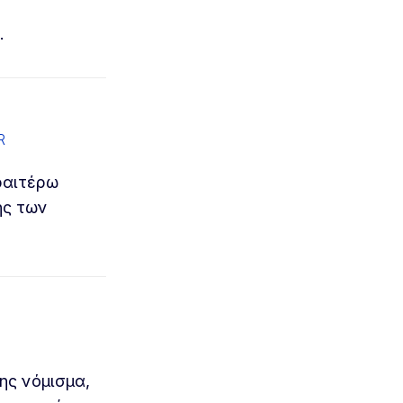
.
R
ραιτέρω
ης των
ης νόμισμα,