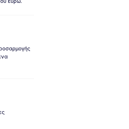
ου ευρώ.
 προσαρμογής
ένα
ες