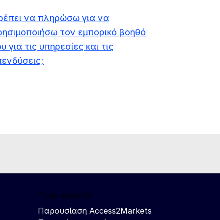
ρέπει να πληρώσω για να
ρησιμοποιήσω τον εμπορικό βοηθό
υ για τις υπηρεσίες και τις
πενδύσεις;
Ποιοι είμαστε
Παρουσίαση Access2Markets