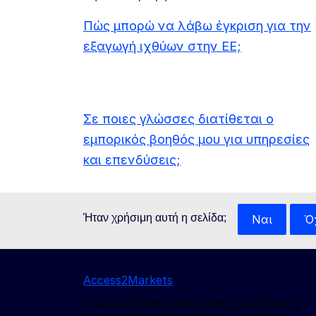
Πώς μπορώ να λάβω έγκριση για την
εξαγωγή ιχθύων στην ΕΕ;
Σε ποιες γλώσσες διατίθεται ο
εμπορικός βοηθός μου για υπηρεσίες
και επενδύσεις;
Ήταν χρήσιμη αυτή η σελίδα;
Ναι
Ό
Access2Markets
Τον ιστότοπο αυτό διαχειρίζεται η: