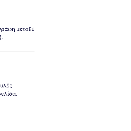
εγράφη μεταξύ
).
ουλές
σελίδα.