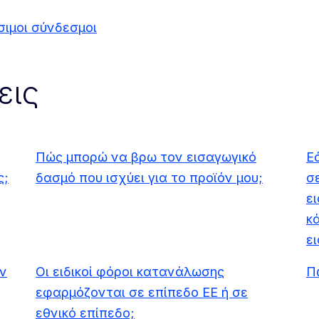
σιμοι σύνδεσμοι
εις
Πώς μπορώ να βρω τον εισαγωγικό
Ε
ς;
δασμό που ισχύει για το προϊόν μου;
σ
ε
κ
ε
ν
Οι ειδικοί φόροι κατανάλωσης
Π
εφαρμόζονται σε επίπεδο ΕΕ ή σε
εθνικό επίπεδο;