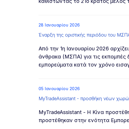
καθιστώντας το 21ο κράτος μέλος 
List item
28 Ιανουαρίου 2026
Έναρξη της οριστικής περιόδου του ΜΣΠ
Από την 1η Ιανουαρίου 2026 αρχίζε
άνθρακα (ΜΣΠΑ) για τις εκπομπές δ
εμπορεύματα κατά τον χρόνο εισα
List item
05 Ιανουαρίου 2026
MyTradeAssistant - προσθήκη νέων χωρ
MyTradeAssistant - Η Κίνα προστέθ
προστέθηκαν στην ενότητα Εμπορ