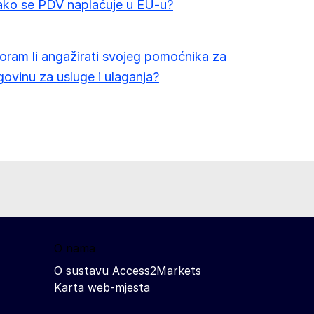
ako se PDV naplaćuje u EU-u?
ram li angažirati svojeg pomoćnika za
govinu za usluge i ulaganja?
O nama
O sustavu Access2Markets
Karta web-mjesta