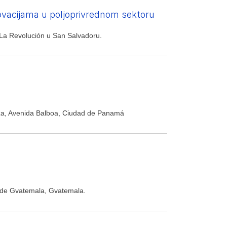
ovacijama u poljoprivrednom sektoru
 La Revolución u San Salvadoru.
aza, Avenida Balboa, Ciudad de Panamá
d de Gvatemala, Gvatemala.