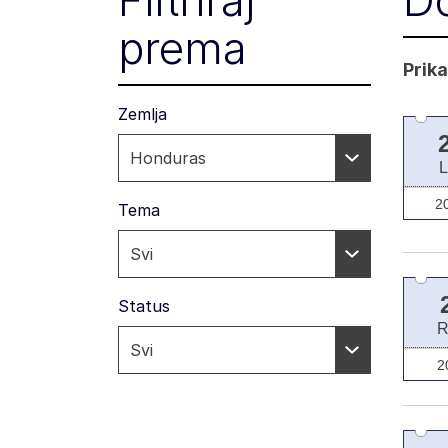
Filtriraj
D
prema
Prika
Zemlja
L
2
Tema
Status
2