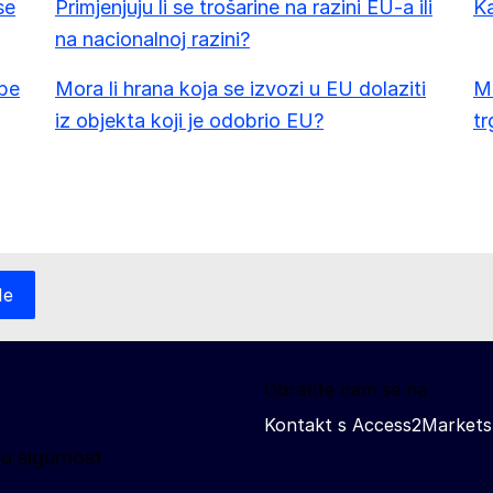
se
Primjenjuju li se trošarine na razini EU-a ili
K
na nacionalnoj razini?
ibe
Mora li hrana koja se izvozi u EU dolaziti
Mo
iz objekta koji je odobrio EU?
tr
Ne
Obratite nam se na
Kontakt s Access2Markets
u sigurnost