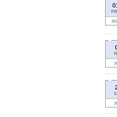
0
P
20
2
S
2