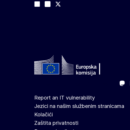
Join us on LinkedIn
#EUtrade
Trade-Off podcast
Ma
Follow the European Commission
Report an IT vulnerability
Jezici na našim službenim stranicama
Kolačići
Zaštita privatnosti