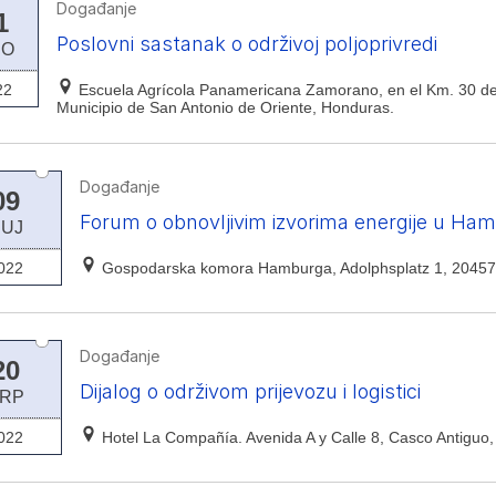
Događanje
1
Poslovni sastanak o održivoj poljoprivredi
RO
22
Escuela Agrícola Panamericana Zamorano, en el Km. 30 de l
Municipio de San Antonio de Oriente, Honduras.
Događanje
09
Forum o obnovljivim izvorima energije u Ha
RUJ
022
Gospodarska komora Hamburga, Adolphsplatz 1, 2045
Događanje
20
Dijalog o održivom prijevozu i logistici
RP
022
Hotel La Compañía. Avenida A y Calle 8, Casco Antigu