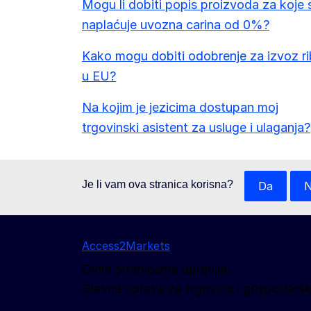
Mogu li dobiti popis proizvoda za koje 
naplaćuje uvozna carina od 0%?
Kako mogu dobiti odobrenje za izvoz r
u EU?
Na kojim je jezicima dostupan moj
trgovinski asistent za usluge i ulaganja?
Je li vam ova stranica korisna?
Da
Access2Markets
Ovim stranicama upravlja:
Glavna uprava za trgovinu i gospodarsk
Pratite nas