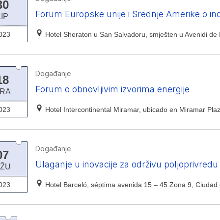
30
Forum Europske unije i Srednje Amerike o in
LIP
023
Hotel Sheraton u San Salvadoru, smješten u Avenidi de
Događanje
18
Forum o obnovljivim izvorima energije
RA
023
Hotel Intercontinental Miramar, ubicado en Miramar Pl
Događanje
07
Ulaganje u inovacije za održivu poljoprivredu
ŽU
023
Hotel Barceló, séptima avenida 15 – 45 Zona 9, Ciuda