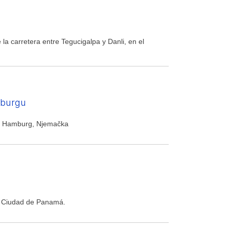
a carretera entre Tegucigalpa y Danli, en el
mburgu
7 Hamburg, Njemačka
o, Ciudad de Panamá.