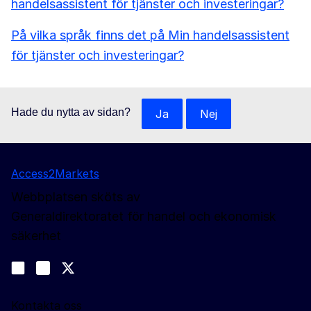
handelsassistent för tjänster och investeringar?
På vilka språk finns det på Min handelsassistent
för tjänster och investeringar?
Hade du nytta av sidan?
Ja
Nej
Access2Markets
Webbplatsen sköts av
Generaldirektoratet för handel och ekonomisk
säkerhet
Följ oss
Join us on LinkedIn
#EUtrade
Trade-Off podcast
Kontakta oss