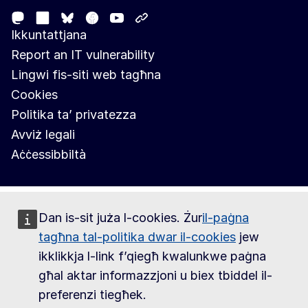
Mastodon
LinkedIn
Facebook
Youtube
Other networks
Bluesky
Ikkuntattjana
Report an IT vulnerability
Lingwi fis-siti web tagħna
Cookies
Politika ta’ privatezza
Avviż legali
Aċċessibbiltà
Dan is-sit juża l-cookies. Żur
il-paġna
tagħna tal-politika dwar il-cookies
jew
ikklikkja l-link f’qiegħ kwalunkwe paġna
għal aktar informazzjoni u biex tbiddel il-
preferenzi tiegħek.