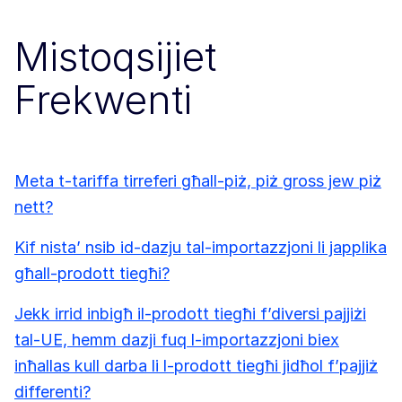
Mistoqsijiet
Frekwenti
Meta t-tariffa tirreferi għall-piż, piż gross jew piż
nett?
Kif nista’ nsib id-dazju tal-importazzjoni li japplika
għall-prodott tiegħi?
Jekk irrid inbigħ il-prodott tiegħi f’diversi pajjiżi
tal-UE, hemm dazji fuq l-importazzjoni biex
inħallas kull darba li l-prodott tiegħi jidħol f’pajjiż
differenti?