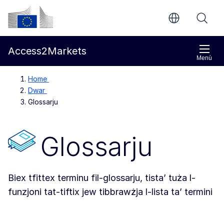
Mur għall-kontenut ewlieni
Kummissjoni Ewropea
Access2Markets
Menù
Home
Dwar
Glossarju
Glossarju
Biex tfittex terminu fil-glossarju, tista’ tuża l-
funzjoni tat-tiftix jew tibbrawżja l-lista ta’ termini