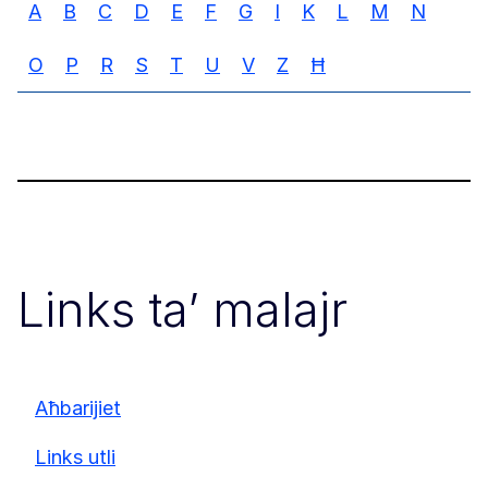
A
B
C
D
E
F
G
I
K
L
M
N
O
P
R
S
T
U
V
Z
Ħ
Links ta’ malajr
Aħbarijiet
Links utli