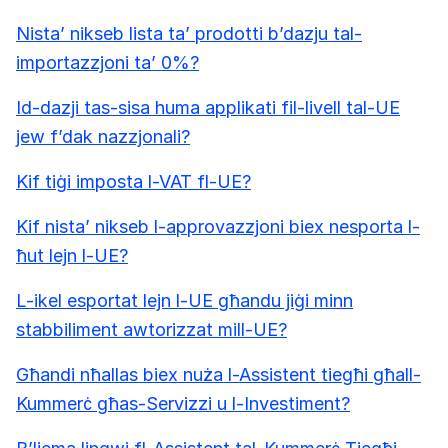
Nista’ nikseb lista ta’ prodotti b’dazju tal-
importazzjoni ta’ 0%?
Id-dazji tas-sisa huma applikati fil-livell tal-UE
jew f’dak nazzjonali?
Kif tiġi imposta l-VAT fl-UE?
Kif nista’ nikseb l-approvazzjoni biex nesporta l-
ħut lejn l-UE?
L-ikel esportat lejn l-UE għandu jiġi minn
stabbiliment awtorizzat mill-UE?
Għandi nħallas biex nuża l-Assistent tiegħi għall-
Kummerċ għas-Servizzi u l-Investiment?