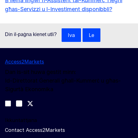
B’liema lingwi fl-Assistent tal-Kummerċ Tiegħi
għas-Servizzi u l-Investiment disponibbli?
Din il-paġna kienet utli?
Iva
Le
Access2Markets
Dan is-sit huwa ġestit minn:
Id-Direttorat Ġenerali għall-Kummerċ u għas-
Sigurtà Ekonomika
Segwina
Join us on LinkedIn
#EUtrade
Trade-Off podcast
Ikkuntattjana
Contact Access2Markets