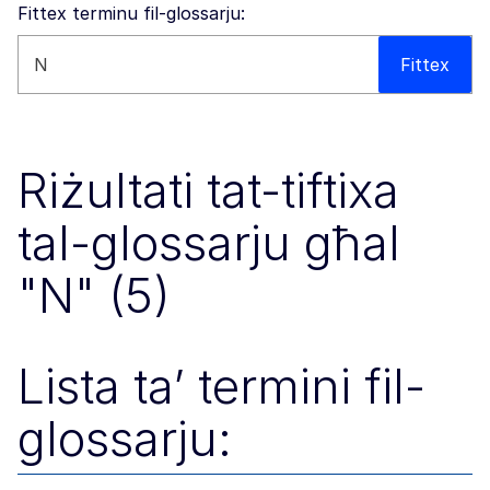
Fittex terminu fil-glossarju:
Fittex dan is-sit web
Fittex
Riżultati tat-tiftixa
tal-glossarju għal
"N" (5)
Lista ta’ termini fil-
glossarju: