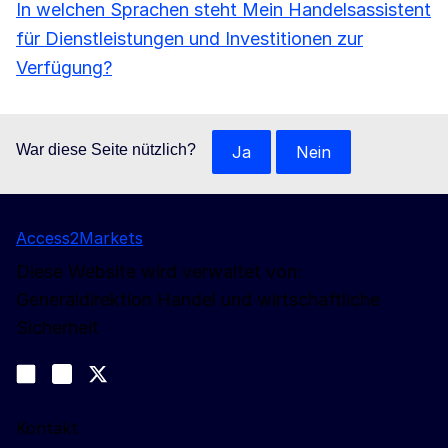
In welchen Sprachen steht Mein Handelsassistent
für Dienstleistungen und Investitionen zur
Verfügung?
War diese Seite nützlich?
Ja
Nein
Access2Markets
Diese Website wird verwaltet von:
Generaldirektion Handel und wirtschaftliche
Sicherheit
Folgen Sie uns
Join us on LinkedIn
#EUtrade
Trade-Off podcast
Kontakt