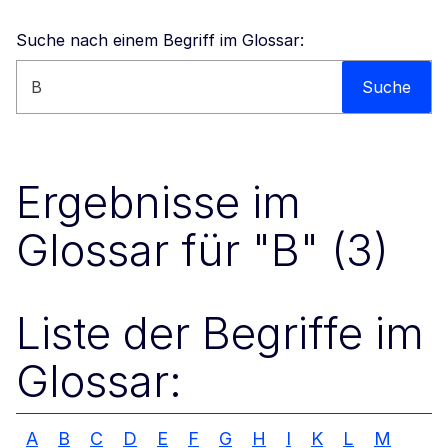
Suche nach einem Begriff im Glossar:
Portal durchsuchen
Suche
Ergebnisse im
Glossar für "B" (3)
Liste der Begriffe im
Glossar:
A
B
C
D
E
F
G
H
I
K
L
M