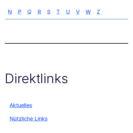
N
P
Q
R
S
T
U
V
W
Z
Direktlinks
Aktuelles
Nützliche Links