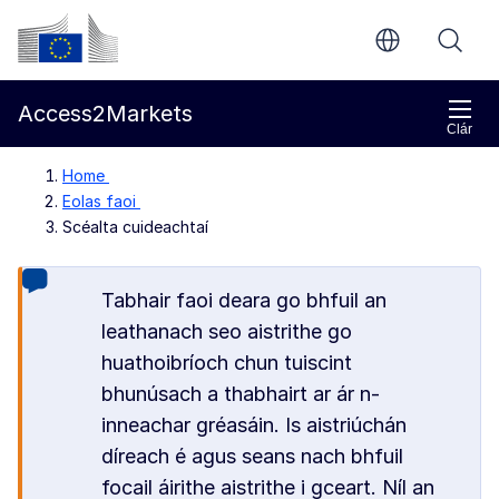
Chuig an bpríomhinneachar
Coimisiún Eorpach
Access2Markets
Clár
Home
Eolas faoi
Scéalta cuideachtaí
Tabhair faoi deara go bhfuil an
leathanach seo aistrithe go
huathoibríoch chun tuiscint
bhunúsach a thabhairt ar ár n-
inneachar gréasáin. Is aistriúchán
díreach é agus seans nach bhfuil
focail áirithe aistrithe i gceart. Níl an