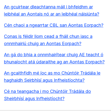
An gcuirtear dleachtanna máil i bhfeidhm ar
leibhéal an Aontais nó ar an leibhéal náisiúnta?
Cén chaoi a ngearrtar CBL san Aontas Eorpach?
Conas is féidir liom cead a fháil chun iasc a
onnmhairiú chuig an Aontas Eorpach?
An gá do bhia a onnmhairítear chuig AE teacht ó
bhunaíocht atá údaraithe ag an Aontas Eorpach?
An gcaithfidh mé íoc as mo Chúntóir Trádála le
haghaidh Seirbhísí agus Infheistíochta?
Cé na teangacha i mo Chúntóir Trádála do
Sheirbhísí agus Infheistíocht?