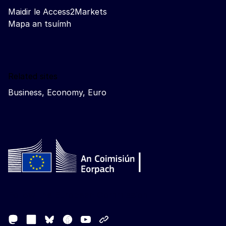
Maidir le Access2Markets
Mapa an tsuímh
Related sites
Business, Economy, Euro
Follow the European Commission
Mastodon
LinkedIn
Facebook
Youtube
Other networks
Bluesky