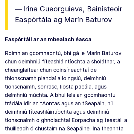
Irina Gueorguieva, Bainisteoir
Easpórtála ag Marin Baturov
Easpórtáil ar an mbealach éasca
Roimh an gcomhaontú, bhí gá le Marin Baturov
chun deimhniú fíteashláintíochta a sholáthar, a
cheanglaítear chun coinsíneachtaí de
thionscnamh plandaí a loingsiú, deimhniú
tionscnaimh, sonrasc, liosta pacála, agus
deimhniú múchta. A bhuí leis an gcomhaontú
trádála idir an tAontas agus an tSeapáin, níl
deimhniú fíteashláintíochta agus deimhniú
tionscnaimh ó ghnólachtaí Eorpacha ag teastáil a
thuilleadh ó chustaim na Seapáine. Ina theannta