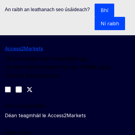
An raibh an leathanach seo úsáideach?
Bhí
Ní raibh
Access2Markets
Tá an suíomh seo á bhainistiú ag:
An Ard-Stiúrthóireacht um an Trádáil agus
Slándáil Eacnamaíoch
Lean muid
Join us on LinkedIn
#EUtrade
Trade-Off podcast
Sonraí teagmhála
Déan teagmháil le Access2Markets
Eolas fúinn