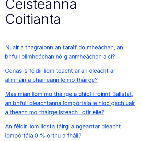
Ceisteanna
Coitianta
Nuair a thagraíonn an taraif do mheáchan, an
bhfuil ollmheáchan nó glanmheáchan aici?
Conas is féidir liom teacht ar an dleacht ar
allmhairí a bhaineann le mo tháirge?
Más mian liom mo tháirge a dhíol i roinnt Ballstát,
an bhfuil dleachtanna iompórtála le híoc gach uair
a théann mo tháirge isteach i dtír eile?
An féidir liom liosta táirgí a ngearrtar dleacht
iompórtála 0 % orthu a fháil?