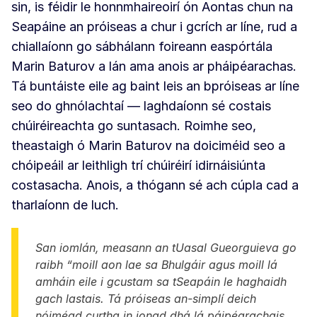
sin, is féidir le honnmhaireoirí ón Aontas chun na
Seapáine an próiseas a chur i gcrích ar líne, rud a
chiallaíonn go sábhálann foireann easpórtála
Marin Baturov a lán ama anois ar pháipéarachas.
Tá buntáiste eile ag baint leis an bpróiseas ar líne
seo do ghnólachtaí — laghdaíonn sé costais
chúiréireachta go suntasach. Roimhe seo,
theastaigh ó Marin Baturov na doiciméid seo a
chóipeáil ar leithligh trí chúiréirí idirnáisiúnta
costasacha. Anois, a thógann sé ach cúpla cad a
tharlaíonn de luch.
San iomlán, measann an tUasal Gueorguieva go
raibh “moill aon lae sa Bhulgáir agus moill lá
amháin eile i gcustam sa tSeapáin le haghaidh
gach lastais. Tá próiseas an-simplí deich
nóiméad curtha in ionad dhá lá páipéarachais