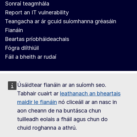
Sonraí teagmhála
Report an IT vulnerability
Teangacha ar ár gcuid suíomhanna gréasáin
Fianáin
Beartas príobháideachais
Fógra dlíthiúil
Fáil a bheith ar rudaí
Úsáidtear fianáin ar an suíomh seo.
Tabhair cuairt ar
leathanach an bheartais
maidir le fianáin
nó cliceáil ar an nasc in
aon cheann de na buntásca chun
tuilleadh eolais a fháil agus chun do
chuid roghanna a athrú.