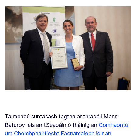
Tá méadú suntasach tagtha ar thrádáil Marin
Baturov leis an tSeapáin ó tháinig an
Comhaontú
um Chomhpháirtíocht Eacnamaíoch idir an