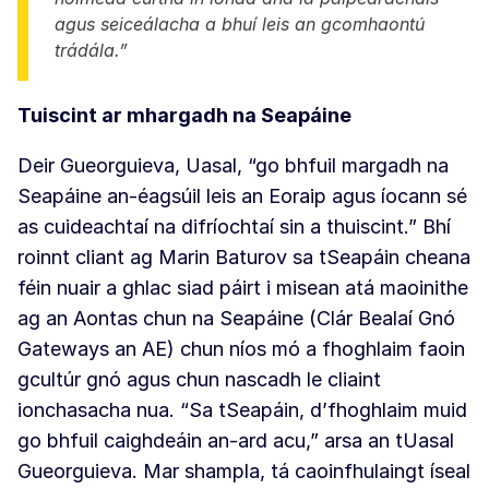
agus seiceálacha a bhuí leis an gcomhaontú
trádála.”
Tuiscint ar mhargadh na Seapáine
Deir Gueorguieva, Uasal, “go bhfuil margadh na
Seapáine an-éagsúil leis an Eoraip agus íocann sé
as cuideachtaí na difríochtaí sin a thuiscint.” Bhí
roinnt cliant ag Marin Baturov sa tSeapáin cheana
féin nuair a ghlac siad páirt i misean atá maoinithe
ag an Aontas chun na Seapáine (Clár Bealaí Gnó
Gateways an AE) chun níos mó a fhoghlaim faoin
gcultúr gnó agus chun nascadh le cliaint
ionchasacha nua. “Sa tSeapáin, d’fhoghlaim muid
go bhfuil caighdeáin an-ard acu,” arsa an tUasal
Gueorguieva. Mar shampla, tá caoinfhulaingt íseal