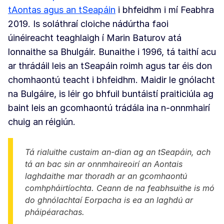
tAontas agus an tSeapáin
i bhfeidhm i mí Feabhra
2019. Is soláthraí cloiche nádúrtha faoi
úinéireacht teaghlaigh í Marin Baturov atá
lonnaithe sa Bhulgáir. Bunaithe i 1996, tá taithí acu
ar thrádáil leis an tSeapáin roimh agus tar éis don
chomhaontú teacht i bhfeidhm. Maidir le gnólacht
na Bulgáire, is léir go bhfuil buntáistí praiticiúla ag
baint leis an gcomhaontú trádála ina n-onnmhairí
chuig an réigiún.
Tá rialuithe custaim an-dian ag an tSeapáin, ach
tá an bac sin ar onnmhaireoirí an Aontais
laghdaithe mar thoradh ar an gcomhaontú
comhpháirtíochta. Ceann de na feabhsuithe is mó
do ghnólachtaí Eorpacha is ea an laghdú ar
pháipéarachas.