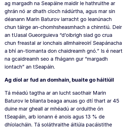
ag margadh na Seapáine maidir le hathruithe ar
ghrán nó ar dhath cloch nádúrtha, agus mar sin
déanann Marin Baturov iarracht go leanúnach
chun táirge an-chomhsheasmhach a chinntiú. Deir
an tUasal Gueorguieva “d’oibrigh siad go crua
chun freastal ar ionchais allmhaireoirí Seapánacha
a bhí an-tiomanta don chaidreamh gnó.” Is é neart
na gcaidreamh seo a fhágann gur “margadh
iontach” an tSeapáin.
Ag díol ar fud an domhain, buaite go háitiúil
Tá méadú tagtha ar an lucht saothair Marin
Baturov le blianta beaga anuas go dtí thart ar 45
duine mar gheall ar mhéadú ar orduithe ón
tSeapáin, arb ionann é anois agus 13 % de
dhíolacháin. Tá soláthraithe áitiúla pacáistithe