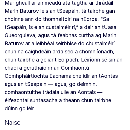
Mar gheall ar an méadú atá tagtha ar thrádáil
Marin Baturov leis an tSeapáin, tá tairbhe gan
choinne ann do thomhaltóirí na hEorpa. “Sa
tSeapáin, is é an custaiméir rí,” a deir an tUasal
Gueorguieva, agus tá feabhas curtha ag Marin
Baturov ar a leibhéal seirbhíse do chustaiméirí
chun na caighdeáin arda seo a chomhlíonadh,
chun tairbhe a gcliant Eorpach. Léiríonn sé sin an
chaoi a gcruthaíonn an Comhaontú
Comhpháirtíochta Eacnamaíche idir an tAontas
agus an tSeapáin — agus, go deimhin,
comhaontuithe trádála uile an Aontais —
éifeachtaí suntasacha a théann chun tairbhe
dúinn go léir.
Naisc