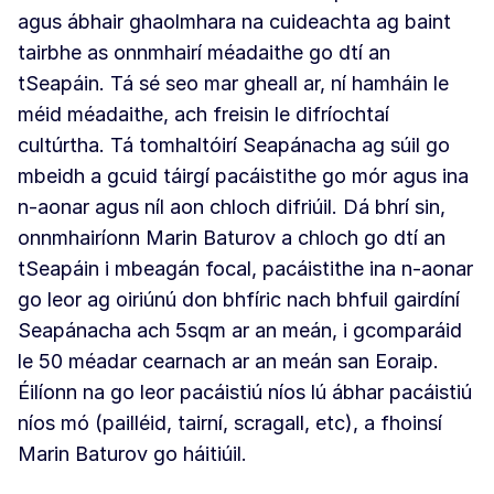
agus ábhair ghaolmhara na cuideachta ag baint
tairbhe as onnmhairí méadaithe go dtí an
tSeapáin. Tá sé seo mar gheall ar, ní hamháin le
méid méadaithe, ach freisin le difríochtaí
cultúrtha. Tá tomhaltóirí Seapánacha ag súil go
mbeidh a gcuid táirgí pacáistithe go mór agus ina
n-aonar agus níl aon chloch difriúil. Dá bhrí sin,
onnmhairíonn Marin Baturov a chloch go dtí an
tSeapáin i mbeagán focal, pacáistithe ina n-aonar
go leor ag oiriúnú don bhfíric nach bhfuil gairdíní
Seapánacha ach 5sqm ar an meán, i gcomparáid
le 50 méadar cearnach ar an meán san Eoraip.
Éilíonn na go leor pacáistiú níos lú ábhar pacáistiú
níos mó (pailléid, tairní, scragall, etc), a fhoinsí
Marin Baturov go háitiúil.