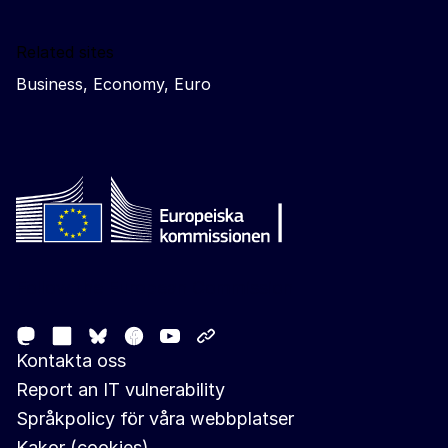
Related sites
Business, Economy, Euro
Follow the European Commission
Mastodon
LinkedIn
Facebook
Youtube
Other networks
Bluesky
Kontakta oss
Report an IT vulnerability
Språkpolicy för våra webbplatser
Kakor (cookies)