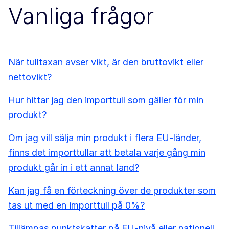
Vanliga frågor
När tulltaxan avser vikt, är den bruttovikt eller
nettovikt?
Hur hittar jag den importtull som gäller för min
produkt?
Om jag vill sälja min produkt i flera EU-länder,
finns det importtullar att betala varje gång min
produkt går in i ett annat land?
Kan jag få en förteckning över de produkter som
tas ut med en importtull på 0%?
Tillämpas punktskatter på EU-nivå eller nationell