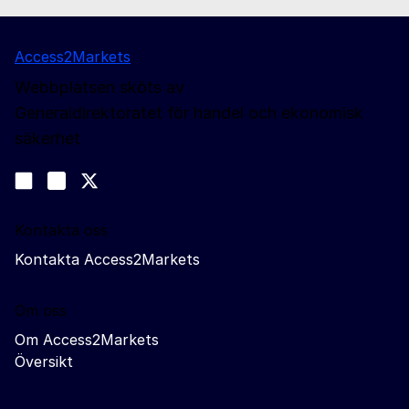
Access2Markets
Webbplatsen sköts av
Generaldirektoratet för handel och ekonomisk
säkerhet
Följ oss
Join us on LinkedIn
#EUtrade
Trade-Off podcast
Kontakta oss
Kontakta Access2Markets
Om oss
Om Access2Markets
Översikt