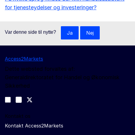
for tjenesteydelser og investeringer?
Var denne side til nytte?
Ja
Nej
Access2Markets
Dette websted forvaltes af:
Generaldirektoratet for Handel og Økonomisk
Sikkerhed
Følg os
Join us on LinkedIn
#EUtrade
Trade-Off podcast
Kontakt os
Kontakt Access2Markets