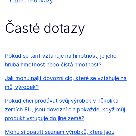
Užitečné odkazy
Časté dotazy
Pokud se tarif vztahuje na hmotnost, je jeho
hrubá hmotnost nebo čistá hmotnost?
Jak mohu najít dovozní clo, které se vztahuje na
můj výrobek?
Pokud chci prodávat svůj výrobek v několika
zemích EU, jsou dovozní cla pokaždé, když můj
produkt vstupuje do jiné země?
Mohu si opatřit seznam výrobků, které jsou