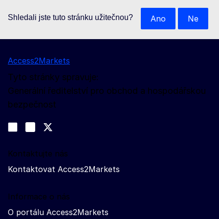
Shledali jste tuto stránku užitečnou?
Ano
Ne
Access2Markets
Tyto stránky spravuje:
Generální ředitelství pro obchod a hospodářskou
bezpečnost
Sledujte nás na sociálních sítích
Join us on LinkedIn
#EUtrade
Trade-Off podcast
Kontaktujte nás
Kontaktovat Access2Markets
Informace o nás
O portálu Access2Markets