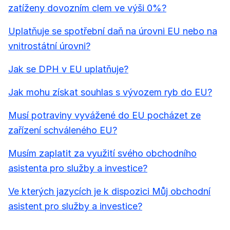
zatíženy dovozním clem ve výši 0%?
Uplatňuje se spotřební daň na úrovni EU nebo na
vnitrostátní úrovni?
Jak se DPH v EU uplatňuje?
Jak mohu získat souhlas s vývozem ryb do EU?
Musí potraviny vyvážené do EU pocházet ze
zařízení schváleného EU?
Musím zaplatit za využití svého obchodního
asistenta pro služby a investice?
Ve kterých jazycích je k dispozici Můj obchodní
asistent pro služby a investice?